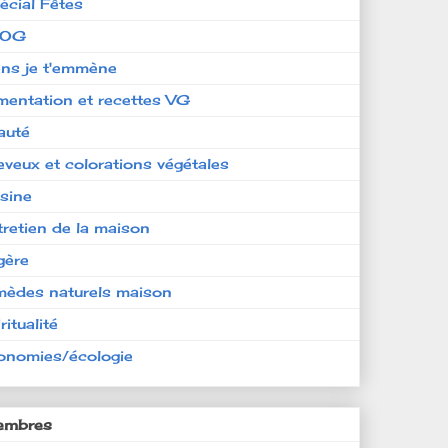
écial Fêtes
LOG
ens je t'emmène
imentation et recettes VG
auté
eveux et colorations végétales
isine
tretien de la maison
gère
mèdes naturels maison
ritualité
onomies/écologie
mbres