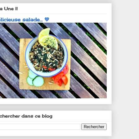
a Une !!
licieuse salade... 💚
chercher dans ce blog