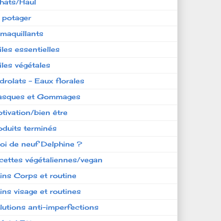
hats/Haul
 potager
maquillants
iles essentielles
iles végétales
drolats - Eaux florales
sques et Gommages
tivation/bien être
oduits terminés
oi de neuf Delphine ?
cettes végétaliennes/vegan
ins Corps et routine
ins visage et routines
lutions anti-imperfections