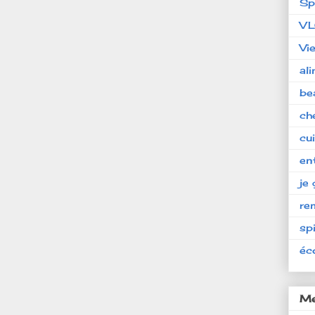
Sp
V
Vi
al
be
ch
cu
en
je 
re
spi
éc
Me