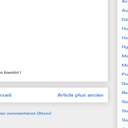
Ac
Au
Dé
Hu
Hu
Hy
Ma
Mo
s bientôt !
Pr
Qu
Re
cueil
Article plus ancien
So
So
 les commentaires (Atom)
So