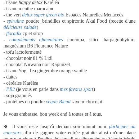
- tisane
happy detox
Karéléa
- tisane menthe marocaine
- thé vert
détox super green bio
Espaces Naturelles Menacées
-
spiruline
poudre, brindilles et spirtonic Akal Food (recette d'une
délicieuse salade
)
-
floradix
cp et sirop
-
compléments alimentaires
curcuma, silice harpagophytum,
magnésium B6 Fleurance Nature
- tofu lactofermenté
- chocolat noir 81 % Lidl
- chocolat Nirwana noir Rapunzel
- tisane Yogi Tea gingembre orange vanille
- dattes
- céréales Karéléa
-
PB2
(je vous en parle dans
mes favoris spor
t)
- soja granulés
- protéines en poudre
vegan Blend
saveur chocolat
Je vous embrasse, bon week end à toutes et à tous,
🍀 Il vous reste jusqu'à demain soir minuit pour
participer au
concours
afin de gagner votre entrée gratuite ainsi qu'une place
pour participer à l'atelier de samedi ou dimanche au Veggie World