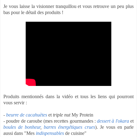
Je vous laisse la visionner tranquillou et vous retrouve un peu plus
bas pour le détail des produits !
Produits mentionnés dans la vidéo et tous les liens qui pourront
vous servir :
-
beurre de cacahuètes
et
triple nut
My Protein
- poudre de caroube (mes recettes gourmandes :
dessert à l'okara
et
boules de bonheur
,
barres énergétiques crues
). Je vous en parle
aussi dans "Mes
indispensables
de cuisine"