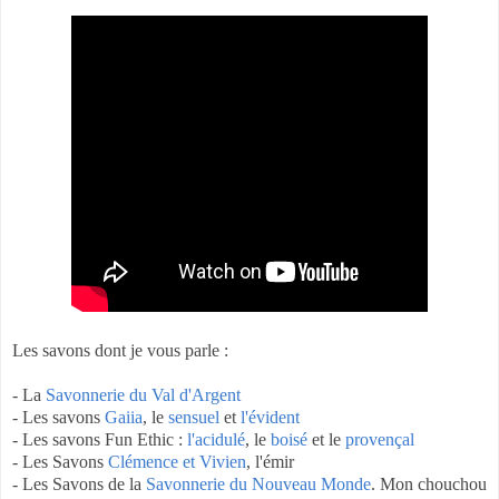
Les savons dont je vous parle :
- La
Savonnerie du Val d'Argent
- Les savons
Gaiia
, le
sensuel
et
l'évident
- Les savons Fun Ethic :
l'acidulé
, le
boisé
et le
provençal
- Les Savons
Clémence et Vivien
, l'émir
- Les Savons de la
Savonnerie du Nouveau Monde
. Mon chouchou