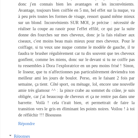
donc j'en connais bien les avantages et les inconvénients.
Avantage, toujours bien coiffée en 5 mn, bel effet sur la nuque, va
à peu près toutes les formes de visage, ressort quand même mieux
sur un blond. Inconvénients SUR MOI, je précise : nécessité de
réaliser la coupe au rasoir pour l'effet effilé, ce qui par la suite
donne des fourches sur mes cheveux, donc je la fais réaliser aux
ciseaux, c'est moins beau mais mieux pour mes cheveux. Pour le
coiffage, si tu veux une nuque comme le modèle de gauche, il te
faudra te brusher régulièrement car tu dis souvent que tes cheveux
gonflent, comme les miens, donc sur le devant si tu ne coiffe pas
tu ressembles à Dora l'exploratrice en un peu moins frisé ! Sinon,
le lisseur, que tu n'affectionnes pas particulièrement deviendra ton
meilleur ami les jours de boulot. Perso, en le faisant 2 fois par
semaine, ça tient. Côté sport, ou ménage, lol, encore une nouvelle
amie très glamour ^^ : la pince crabe au sommet du crâne, je suis
obligée, car j'ai beaucoup de cheveux et ça ne rentre pas dans une
barrette. Voilà ! cela t'irait bien, et permettrait de faire la
transition vers le gris en éliminant les points noires. Voilou ! à toi
de réfléchir !!! Bisoussss
Répondre
Réponses