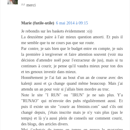
^^ merci
Marie (futile-utile)
6 mai 2014 à 09:15
Je rebondis sur les baskets évidemment :o))
La deuxième paire à l'air mieux question amorti. Et puis il
me semble que tu ne cours pas que sur route.
Par contre, je sais bien que le budget entre en compte, je suis
la première à tergiverser et faire attention souvent (voir ma
décision d'attendre noël pour l'extracteur de jus), mais si tu
continues à courir, je pense qu'il vaudra mieux pour ton dos
et tes genoux investir dans mieux.
Honnêtement je l'ai fait au bout d'un an de course avec des
kalenji aussi et ça change quand même beaucoup. Mais j'ai
attendu un an pour voir si j'allais bien mordre au truc.
Note le site "I RUN" ou "IRUN" je ne sais plus. Y'a
"RUNAO" qui m'envoie des pubs régulièrement aussi. Et
puis il existe un site "courir au féminin.com" sauf s'ils ont
changé depuis, j'étais inscrite mais je n'y vais plus (pas le
temps) et là y'a aussi plein de conseils sur comment courir,
des blogs, des articles divers.
Moi j'achetais de temps en temps en presse le magazine