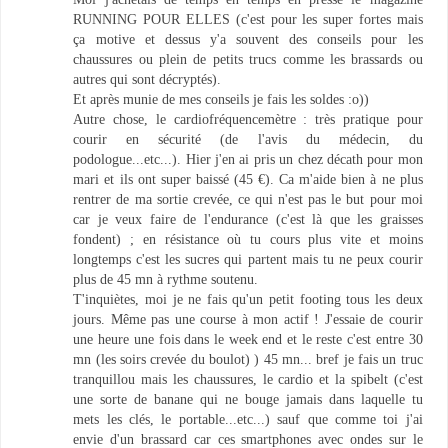
RUNNING POUR ELLES (c'est pour les super fortes mais
ça motive et dessus y'a souvent des conseils pour les
chaussures ou plein de petits trucs comme les brassards ou
autres qui sont décryptés).
Et après munie de mes conseils je fais les soldes :o))
Autre chose, le cardiofréquencemètre : très pratique pour
courir en sécurité (de l'avis du médecin, du
podologue...etc...). Hier j'en ai pris un chez décath pour mon
mari et ils ont super baissé (45 €). Ca m'aide bien à ne plus
rentrer de ma sortie crevée, ce qui n'est pas le but pour moi
car je veux faire de l'endurance (c'est là que les graisses
fondent) ; en résistance où tu cours plus vite et moins
longtemps c'est les sucres qui partent mais tu ne peux courir
plus de 45 mn à rythme soutenu.
T'inquiètes, moi je ne fais qu'un petit footing tous les deux
jours. Même pas une course à mon actif ! J'essaie de courir
une heure une fois dans le week end et le reste c'est entre 30
mn (les soirs crevée du boulot) ) 45 mn... bref je fais un truc
tranquillou mais les chaussures, le cardio et la spibelt (c'est
une sorte de banane qui ne bouge jamais dans laquelle tu
mets les clés, le portable...etc...) sauf que comme toi j'ai
envie d'un brassard car ces smartphones avec ondes sur le