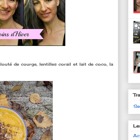
outé de courge, lentilles corail et lait de coco, la
Tr
Se
Le
Ac