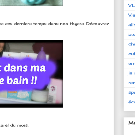
V
Vi
ce ces derniers temps dans nos foyers. Découvrez
al
be
ch
cu
en
je 
re
spi
éc
Me
urel du mois.