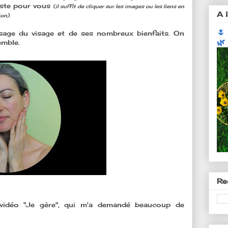
geste pour vous
(
il suffit de cliquer sur les images ou les liens en
A l
on).
🌷
sage du visage et de ses nombreux bienfaits. On
🌿
mble.
Re
 vidéo "Je gère", qui m'a demandé beaucoup de