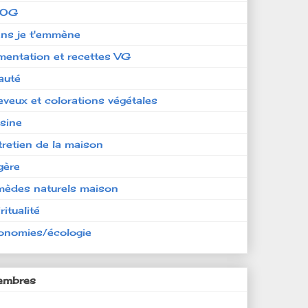
LOG
ens je t'emmène
imentation et recettes VG
auté
eveux et colorations végétales
isine
tretien de la maison
gère
mèdes naturels maison
ritualité
onomies/écologie
mbres