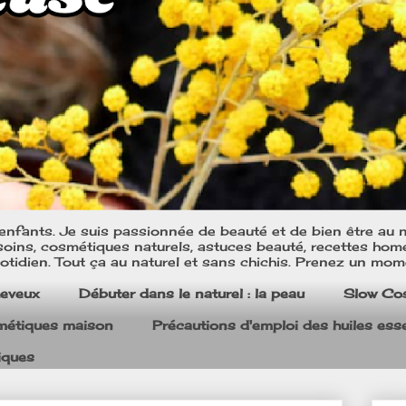
nfants. Je suis passionnée de beauté et de bien être au na
oins, cosmétiques naturels, astuces beauté, recettes home m
tidien. Tout ça au naturel et sans chichis. Prenez un mom
heveux
Débuter dans le naturel : la peau
Slow Co
smétiques maison
Précautions d'emploi des huiles esse
iques