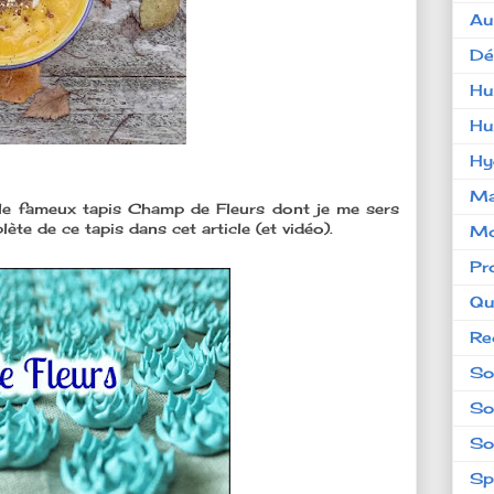
Au
Dé
Hu
Hu
Hy
Ma
) le fameux tapis Champ de Fleurs dont je me sers
te de ce tapis dans cet article (et vidéo).
Mo
Pr
Qu
Re
So
So
So
Sp