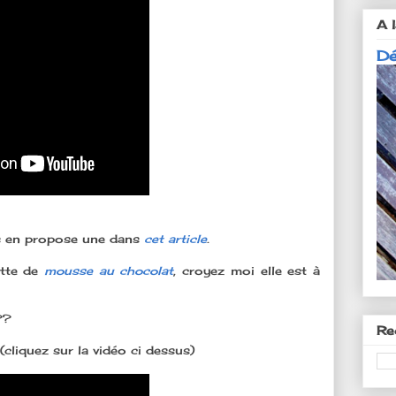
A l
Dé
s en propose une dans
cet article
.
ette de
mousse au chocolat
, croyez moi elle est à
??
Re
(cliquez sur la vidéo ci dessus)