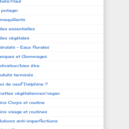
hats/Haul
 potager
maquillants
iles essentielles
iles végétales
drolats - Eaux florales
sques et Gommages
tivation/bien être
oduits terminés
oi de neuf Delphine ?
cettes végétaliennes/vegan
ins Corps et routine
ins visage et routines
lutions anti-imperfections