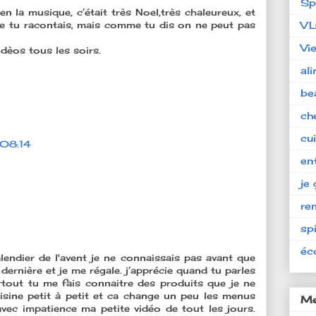
Sp
n la musique, c’était très Noel,très chaleureux, et
que tu racontais, mais comme tu dis on ne peut pas
V
Vi
dèos tous les soirs.
al
be
ch
cu
 08:14
en
je 
re
spi
éc
lendier de l'avent je ne connaissais pas avant que
 dernière et je me régale. j’apprécie quand tu parles
rtout tu me fais connaitre des produits que je ne
isine petit à petit et ca change un peu les menus
Me
avec impatience ma petite vidéo de tout les jours.