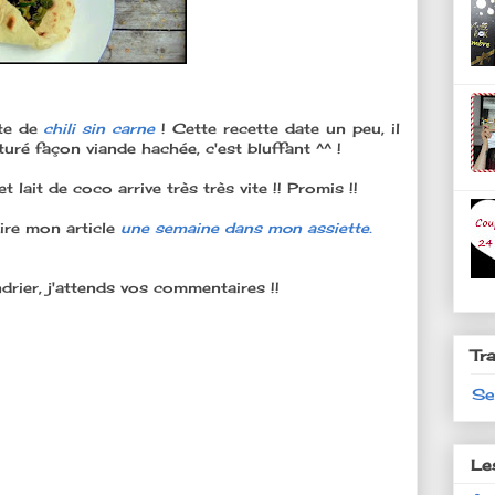
te de
chili sin carne
! Cette recette date un peu, il
turé façon viande hachée, c'est bluffant ^^ !
t lait de coco arrive très très vite !! Promis !!
lire mon article
une semaine dans mon assiette.
ndrier, j'attends vos commentaires !!
Tr
Se
Le