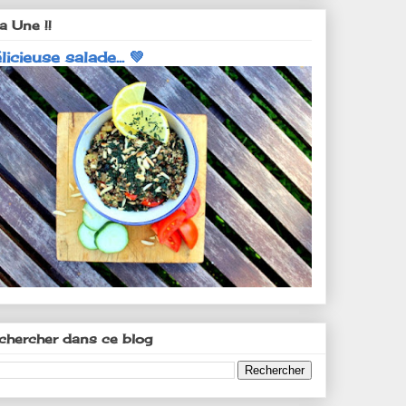
a Une !!
licieuse salade... 💚
chercher dans ce blog