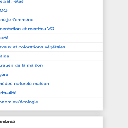
écial Fêtes
LOG
ens je t'emmène
imentation et recettes VG
auté
eveux et colorations végétales
isine
tretien de la maison
gère
mèdes naturels maison
ritualité
onomies/écologie
mbres