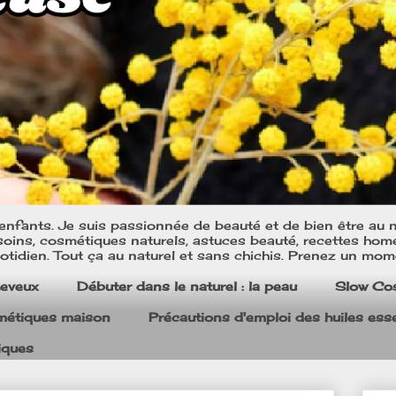
nfants. Je suis passionnée de beauté et de bien être au na
oins, cosmétiques naturels, astuces beauté, recettes home m
tidien. Tout ça au naturel et sans chichis. Prenez un mom
heveux
Débuter dans le naturel : la peau
Slow Co
smétiques maison
Précautions d'emploi des huiles esse
iques