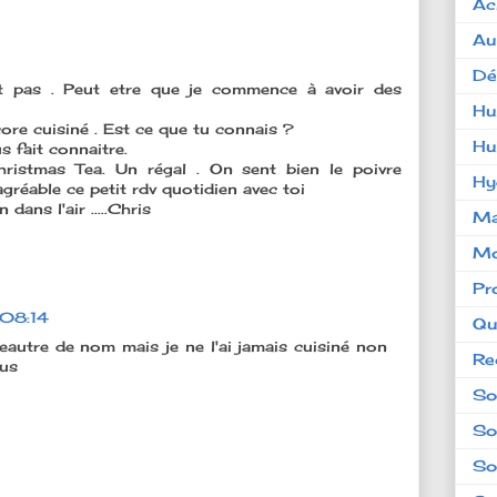
Ac
Au
Dé
t pas . Peut etre que je commence à avoir des
Hu
core cuisiné . Est ce que tu connais ?
Hu
 fait connaitre.
Christmas Tea. Un régal . On sent bien le poivre
Hy
agréable ce petit rdv quotidien avec toi
dans l'air .....Chris
Ma
Mo
Pr
 08:14
Qu
peautre de nom mais je ne l'ai jamais cuisiné non
Re
ous
So
So
So