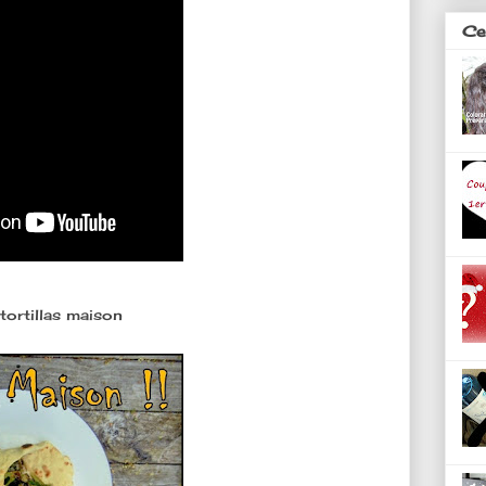
Ces
 tortillas maison