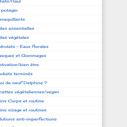
hats/Haul
 potager
maquillants
iles essentielles
iles végétales
drolats - Eaux florales
sques et Gommages
tivation/bien être
oduits terminés
oi de neuf Delphine ?
cettes végétaliennes/vegan
ins Corps et routine
ins visage et routines
lutions anti-imperfections