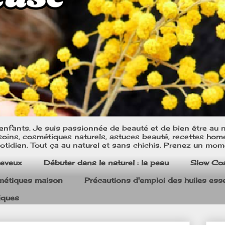
nfants. Je suis passionnée de beauté et de bien être au na
oins, cosmétiques naturels, astuces beauté, recettes home m
tidien. Tout ça au naturel et sans chichis. Prenez un mom
heveux
Débuter dans le naturel : la peau
Slow Co
smétiques maison
Précautions d'emploi des huiles esse
iques