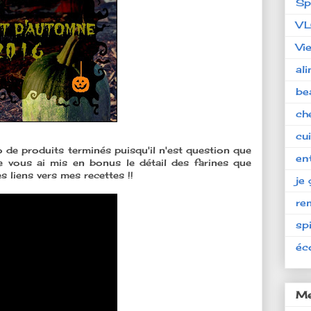
Sp
V
Vi
al
be
ch
cu
o de produits terminés puisqu'il n'est question que
en
é je vous ai mis en bonus le détail des farines que
s liens vers mes recettes !!
je 
re
spi
éc
Me