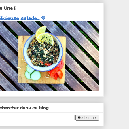
a Une !!
licieuse salade... 💚
chercher dans ce blog