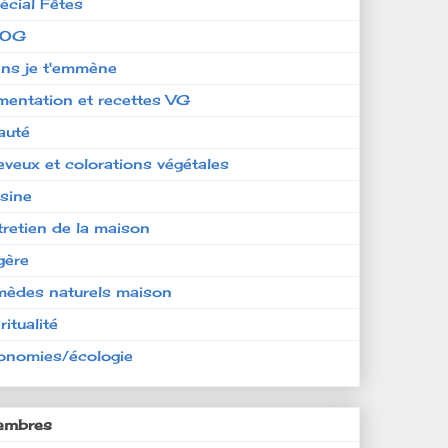
écial Fêtes
LOG
ens je t'emmène
imentation et recettes VG
auté
eveux et colorations végétales
isine
tretien de la maison
gère
mèdes naturels maison
ritualité
onomies/écologie
mbres