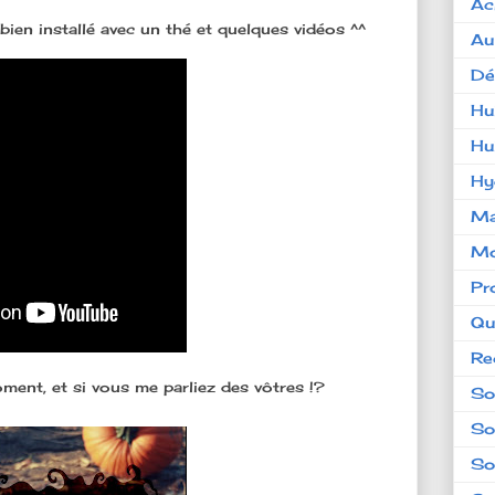
Ac
ien installé avec un thé et quelques vidéos ^^
Au
Dé
Hu
Hu
Hy
Ma
Mo
Pr
Qu
Re
ment, et si vous me parliez des vôtres !?
So
So
So