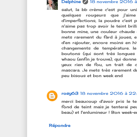
Delphine
18 novembre 2016 à
salut, la bb crème c'est pour unif
quelques rougeurs que j'aime
d'imperfections, la poudre c'est 
n'aime pas trop avoir le teint bri
bonne mine, une couleur chaude q
mets rarement du fard à joues, e
d'en rajouter, encore moins en hiv
changements de température. le
boutons (qui sont très longues 
whaou (enfin je trouve), qui donne 
yeux rien de fou, un trait de 
mascara. Je mets très rarement du 
peu bisous et bon week end
rosy63
18 novembre 2016 à 22
merci beaucoup d'avoir pris le t
fond de teint mais je tenterai peu
beau) et l'enlumineur ! Bon week-e
Répondre