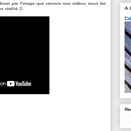
ner par l'image que renvoie nos vidéos, sous les
A l
n réalité 😉
Dé
Re