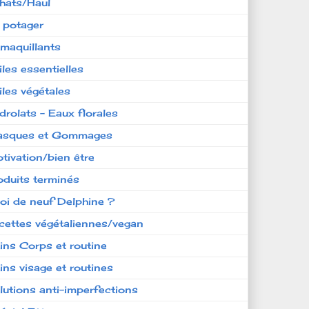
hats/Haul
 potager
maquillants
iles essentielles
iles végétales
drolats - Eaux florales
sques et Gommages
tivation/bien être
oduits terminés
oi de neuf Delphine ?
cettes végétaliennes/vegan
ins Corps et routine
ins visage et routines
lutions anti-imperfections