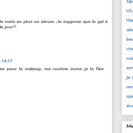
Sp
V
Vi
e mets en plus un sérum. Je suppose que le gel à
de jour?
al
be
ch
cu
 14:17
en
ase pour le makeup, ma routine soins je la fais
je 
re
spi
éc
Me