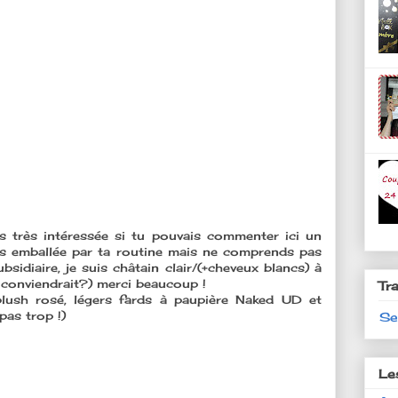
is très intéressée si tu pouvais commenter ici un
uis emballée par ta routine mais ne comprends pas
ubsidiaire, je suis châtain clair/(+cheveux blancs) à
e conviendrait?) merci beaucoup !
Tr
blush rosé, légers fards à paupière Naked UD et
pas trop !)
Se
Le