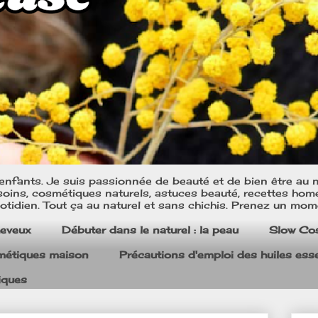
nfants. Je suis passionnée de beauté et de bien être au na
oins, cosmétiques naturels, astuces beauté, recettes home m
tidien. Tout ça au naturel et sans chichis. Prenez un mom
heveux
Débuter dans le naturel : la peau
Slow Co
smétiques maison
Précautions d'emploi des huiles esse
iques