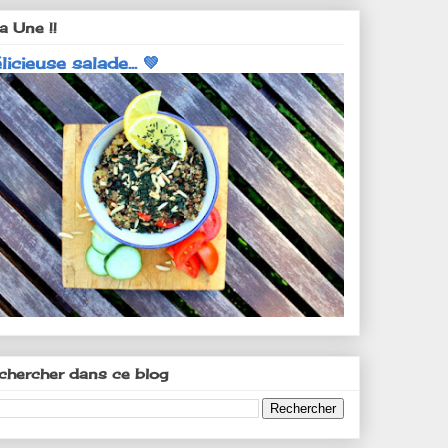
a Une !!
licieuse salade... 💚
chercher dans ce blog