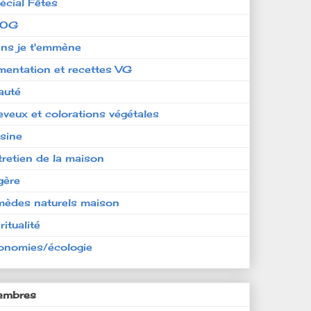
écial Fêtes
LOG
ens je t'emmène
imentation et recettes VG
auté
eveux et colorations végétales
isine
tretien de la maison
gère
mèdes naturels maison
ritualité
onomies/écologie
mbres