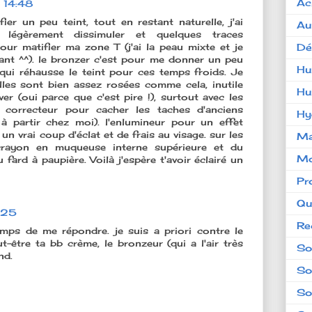
Ac
 14:48
ier un peu teint, tout en restant naturelle, j'ai
Au
 légèrement dissimuler et quelques traces
Dé
pour matifier ma zone T (j'ai la peau mixte et je
llant ^^). le bronzer c'est pour me donner un peu
Hu
ui réhausse le teint pour ces temps froids. Je
lles sont bien assez rosées comme cela, inutile
Hu
er (oui parce que c'est pire !), surtout avec les
 correcteur pour cacher les taches d'anciens
Hy
à partir chez moi). l'enlumineur pour un effet
un vrai coup d'éclat et de frais au visage. sur les
Ma
crayon en muqueuse interne supérieure et du
Mo
fard à paupière. Voilà j'espère t'avoir éclairé un
Pr
Qu
:25
Re
emps de me répondre. je suis a priori contre le
t-être ta bb crème, le bronzeur (qui a l'air très
So
nd.
So
So