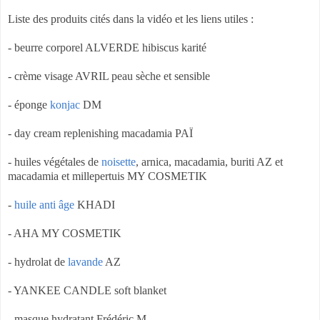
Liste des produits cités dans la vidéo et les liens utiles :
- beurre corporel ALVERDE hibiscus karité
- crème visage AVRIL peau sèche et sensible
- éponge
konjac
DM
- day cream replenishing macadamia PAÏ
- huiles végétales de
noisette
, arnica, macadamia, buriti AZ et
macadamia et millepertuis MY COSMETIK
-
huile anti âge
KHADI
- AHA MY COSMETIK
- hydrolat de
lavande
AZ
- YANKEE CANDLE soft blanket
- masque hydratant Frédéric M