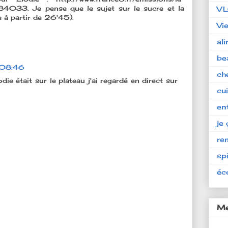
4033. Je pense que le sujet sur le sucre et la
V
e à partir de 26'45).
Vi
al
be
 08:46
ch
ie était sur le plateau j'ai regardé en direct sur
cu
en
je 
re
spi
éc
Me