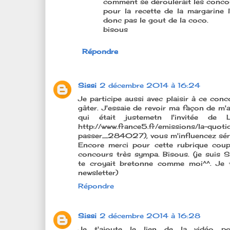
comment se déroulerait les concou
pour la recette de la margarine l
donc pas le gout de la coco.
bisous
Répondre
Sissi
2 décembre 2014 à 16:24
Je participe aussi avec plaisir à ce con
gâter. J'essaie de revoir ma façon de m'a
qui était justemetn l'invitée d
http://www.france5.fr/emissions/la-quotid
passer_284027), vous m'influencez séri
Encore merci pour cette rubrique cou
concours très sympa. Bisous. (je suis Si
te croyait bretonne comme moi^^. Je t
newsletter)
Répondre
Sissi
2 décembre 2014 à 16:28
Je t'ajoute le lien de la vidéo pour