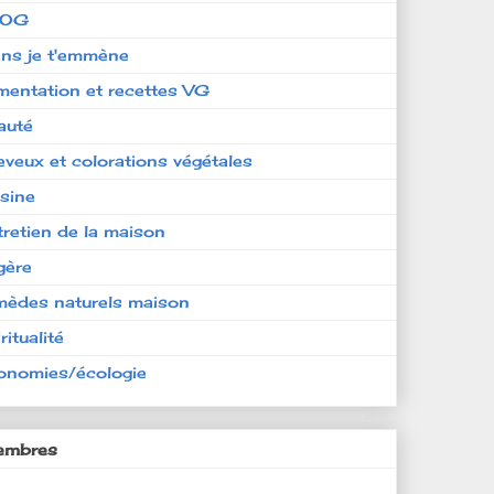
LOG
ens je t'emmène
imentation et recettes VG
auté
eveux et colorations végétales
isine
tretien de la maison
gère
mèdes naturels maison
ritualité
onomies/écologie
mbres