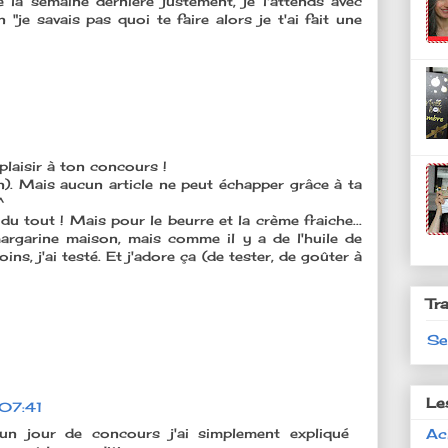
la semaine dernière justement, je l'attends avec
 "je savais pas quoi te faire alors je t'ai fait une
plaisir à ton concours !
. Mais aucun article ne peut échapper grâce à ta
^
 du tout ! Mais pour le beurre et la crème fraiche...
margarine maison, mais comme il y a de l'huile de
ns, j'ai testé. Et j'adore ça (de tester, de goûter à
Tr
Se
Le
07:41
un jour de concours j'ai simplement expliqué
Ac