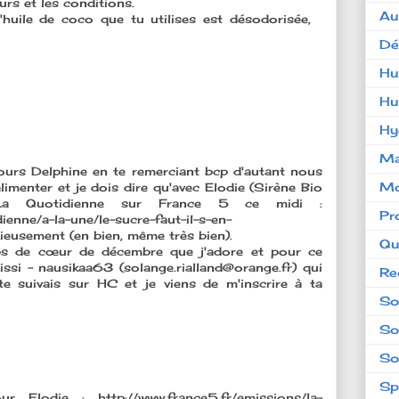
rs et les conditions.
Au
'huile de coco que tu utilises est désodorisée,
Dé
Hu
Hu
Hy
Ma
cours Delphine en te remerciant bcp d'autant nous
Mo
limenter et je dois dire qu'avec Elodie (Sirène Bio
e La Quotidienne sur France 5 ce midi :
Pr
ienne/a-la-une/le-sucre-faut-il-s-en-
eusement (en bien, même très bien).
Qu
ps de cœur de décembre que j'adore et pour ce
ssi - nausikaa63 (solange.rialland@orange.fr) qui
Re
e suivais sur HC et je viens de m'inscrire à ta
So
So
So
Sp
 Elodie : http://www.france5.fr/emissions/la-