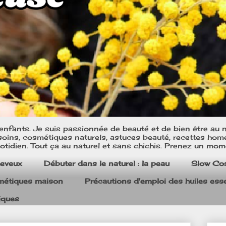
nfants. Je suis passionnée de beauté et de bien être au na
oins, cosmétiques naturels, astuces beauté, recettes home m
tidien. Tout ça au naturel et sans chichis. Prenez un mom
heveux
Débuter dans le naturel : la peau
Slow Co
smétiques maison
Précautions d'emploi des huiles esse
iques