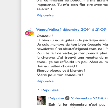
J'ai commandé ce bouquin à ma libraire 
impatience. Tu m'a bien fait rire avec ton
salade" :)
Répondre
Vanou Valica
1 décembre 2014 à 21:09
Coucou !
Et bien tu nous gâtes ! Je participe avec 
Je suis membre de ton blog (pseudo Van)
newsletter (iris.bleute(@)gmail.com, na ! ^
Pour le lait de vache, je n'en prends plus
je cherche. J'ai trouvé une recette de 
coco... ça me refroidit un peu. Mais au moi
des nouvelles choses) !
Bisous bisous et à bientôt !
Merci pour ton concours !
Répondre
Réponses
Delphine
2 décembre 2014 à 
Euh le 1er décembre n'est pas 