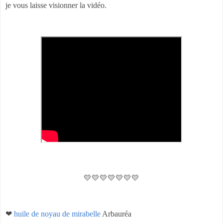
je vous laisse visionner la vidéo.
💛💛💛💛💛💛💛
❤
huile de noyau de mirabelle
Arbauréa