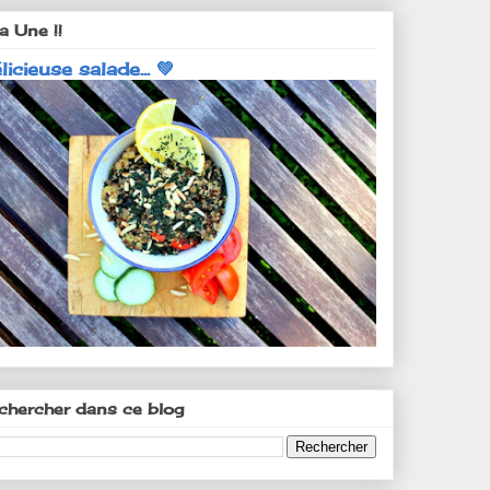
a Une !!
licieuse salade... 💚
chercher dans ce blog