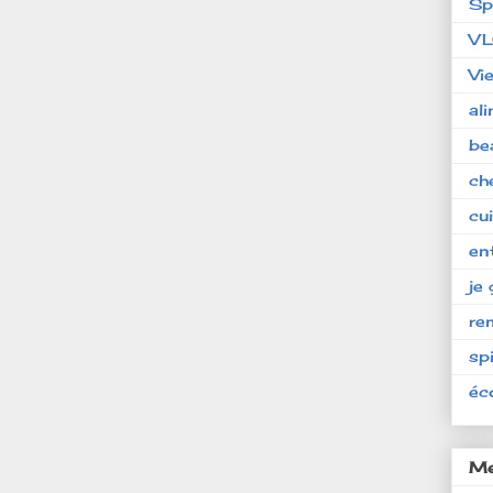
Sp
V
Vi
al
be
ch
cu
en
je 
re
spi
éc
Me