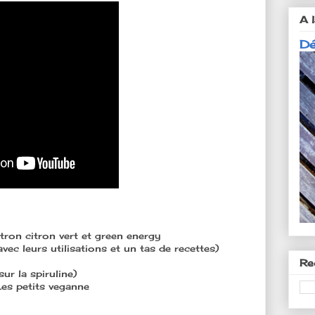
A l
Dé
itron citron vert et green energy
vec leurs utilisations et un tas de recettes)
Re
ur la spiruline)
 Les petits veganne