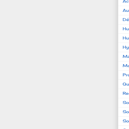
Ac
Au
Dé
Hu
Hu
Hy
Ma
Mo
Pr
Qu
Re
So
So
So