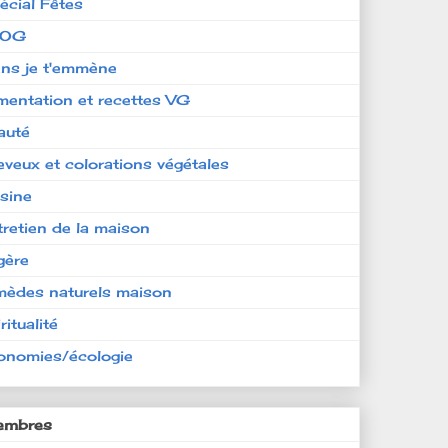
écial Fêtes
LOG
ens je t'emmène
imentation et recettes VG
auté
eveux et colorations végétales
isine
tretien de la maison
gère
mèdes naturels maison
ritualité
onomies/écologie
mbres