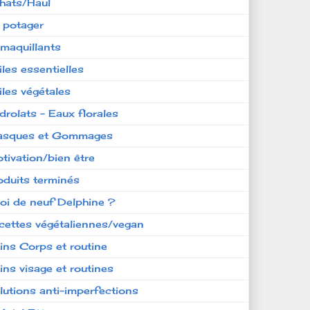
hats/Haul
 potager
maquillants
iles essentielles
iles végétales
drolats - Eaux florales
sques et Gommages
tivation/bien être
oduits terminés
oi de neuf Delphine ?
cettes végétaliennes/vegan
ins Corps et routine
ins visage et routines
lutions anti-imperfections