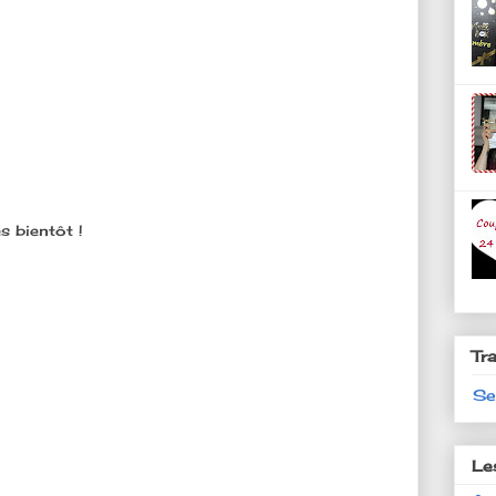
s bientôt !
Tr
Se
Le