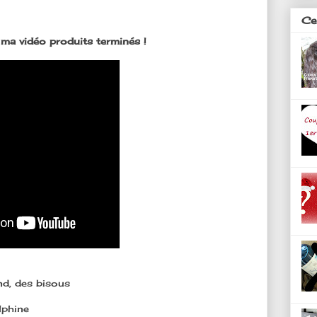
Ces
e ma vidéo produits terminés !
nd, des bisous
lphine