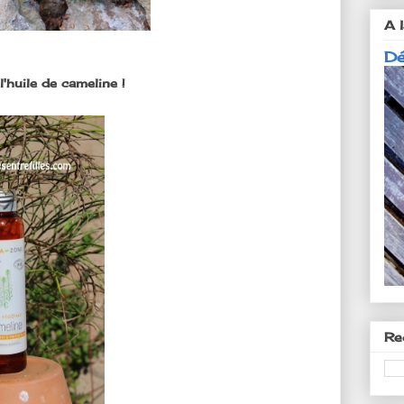
A l
Dé
l'huile de cameline !
Re