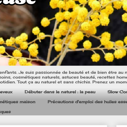
nfants. Je suis passionnée de beauté et de bien être au na
oins, cosmétiques naturels, astuces beauté, recettes home m
tidien. Tout ça au naturel et sans chichis. Prenez un mom
heveux
Débuter dans le naturel : la peau
Slow Co
smétiques maison
Précautions d'emploi des huiles esse
iques