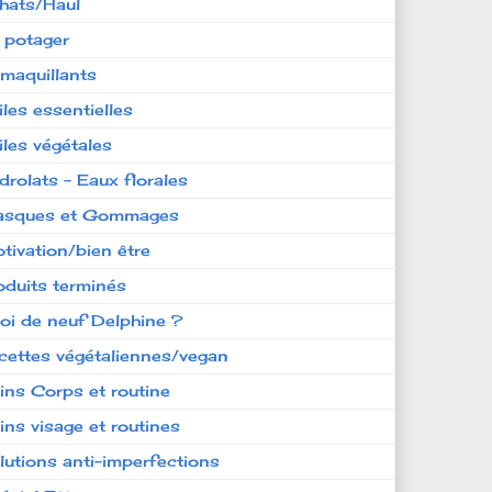
hats/Haul
 potager
maquillants
iles essentielles
iles végétales
drolats - Eaux florales
sques et Gommages
tivation/bien être
oduits terminés
oi de neuf Delphine ?
cettes végétaliennes/vegan
ins Corps et routine
ins visage et routines
lutions anti-imperfections