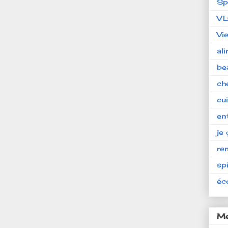
Sp
V
Vi
al
be
ch
cu
en
je 
re
spi
éc
Me