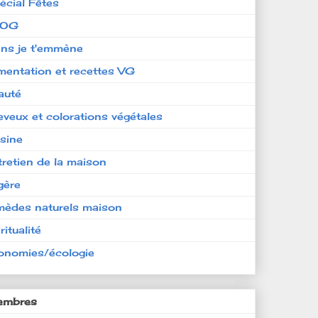
écial Fêtes
LOG
ens je t'emmène
imentation et recettes VG
auté
eveux et colorations végétales
isine
tretien de la maison
gère
mèdes naturels maison
ritualité
onomies/écologie
mbres