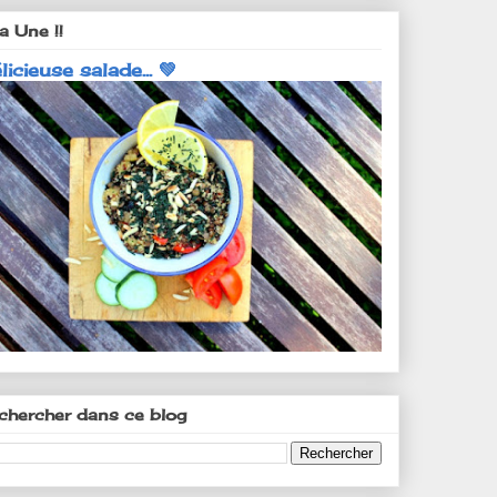
a Une !!
licieuse salade... 💚
chercher dans ce blog