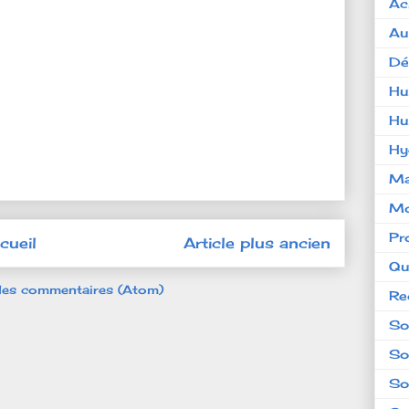
Ac
Au
Dé
Hu
Hu
Hy
Ma
Mo
Pr
cueil
Article plus ancien
Qu
 les commentaires (Atom)
Re
So
So
So