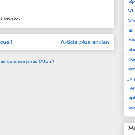
Sp
V
s bientôt !
Vi
al
be
cueil
Article plus ancien
ch
cu
 les commentaires (Atom)
en
je 
re
spi
éc
Me