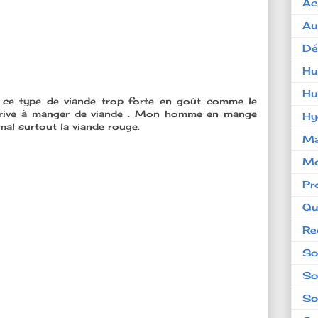
Ac
Au
Dé
Hu
Hu
 ce type de viande trop forte en goût comme le
j'arrive à manger de viande . Mon homme en mange
Hy
al surtout la viande rouge.
Ma
Mo
Pr
Qu
Re
So
So
So