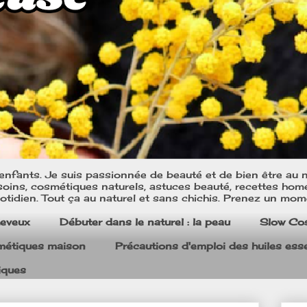
nfants. Je suis passionnée de beauté et de bien être au na
oins, cosmétiques naturels, astuces beauté, recettes home m
tidien. Tout ça au naturel et sans chichis. Prenez un mom
heveux
Débuter dans le naturel : la peau
Slow Co
smétiques maison
Précautions d'emploi des huiles esse
iques