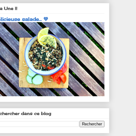
a Une !!
licieuse salade... 💚
chercher dans ce blog