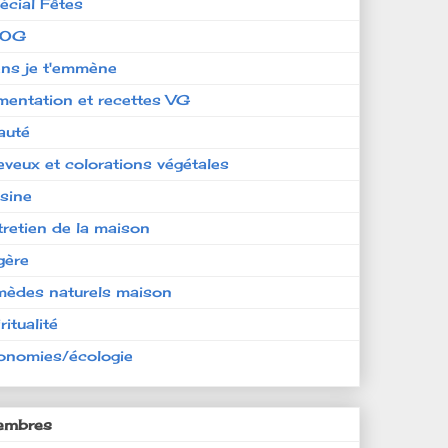
écial Fêtes
LOG
ens je t'emmène
imentation et recettes VG
auté
eveux et colorations végétales
isine
tretien de la maison
gère
mèdes naturels maison
ritualité
onomies/écologie
mbres