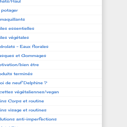
hats/Haul
 potager
maquillants
iles essentielles
iles végétales
drolats - Eaux florales
sques et Gommages
tivation/bien être
oduits terminés
oi de neuf Delphine ?
cettes végétaliennes/vegan
ins Corps et routine
ins visage et routines
lutions anti-imperfections