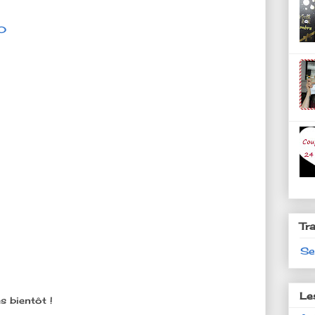
10
Tr
Se
Le
s bientôt !