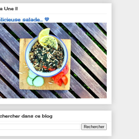
a Une !!
licieuse salade... 💚
chercher dans ce blog