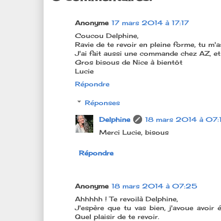
Anonyme
17 mars 2014 à 17:17
Coucou Delphine,
Ravie de te revoir en pleine forme, tu m'a
J'ai fait aussi une commande chez AZ, et j'
Gros bisous de Nice à bientôt
Lucie
Répondre
Réponses
Delphine
18 mars 2014 à 07:
Merci Lucie, bisous
Répondre
Anonyme
18 mars 2014 à 07:25
Ahhhhh ! Te revoilà Delphine,
J'espère que tu vas bien, j'avoue avoir 
Quel plaisir de te revoir.