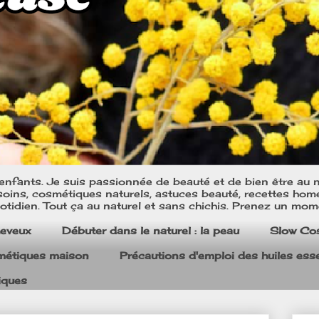
nfants. Je suis passionnée de beauté et de bien être au na
oins, cosmétiques naturels, astuces beauté, recettes home m
tidien. Tout ça au naturel et sans chichis. Prenez un mom
heveux
Débuter dans le naturel : la peau
Slow Co
smétiques maison
Précautions d'emploi des huiles esse
iques