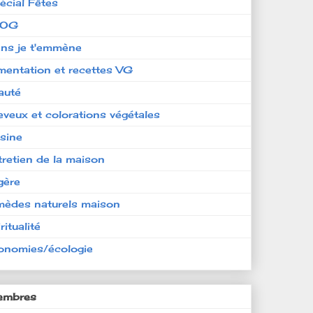
écial Fêtes
LOG
ens je t'emmène
imentation et recettes VG
auté
eveux et colorations végétales
isine
tretien de la maison
gère
mèdes naturels maison
ritualité
onomies/écologie
mbres