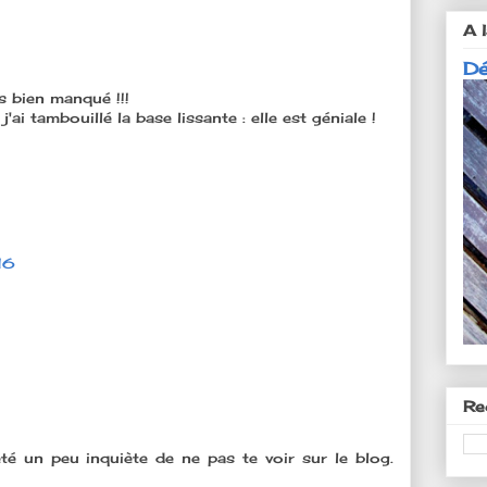
A l
Dé
s bien manqué !!!
ai tambouillé la base lissante : elle est géniale !
16
Re
été un peu inquiète de ne pas te voir sur le blog.