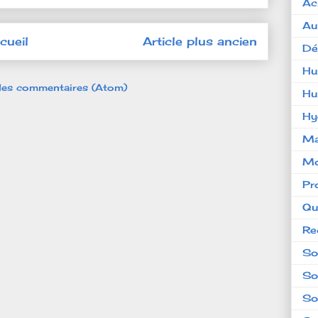
Ac
Au
cueil
Article plus ancien
Dé
Hu
 les commentaires (Atom)
Hu
Hy
Ma
Mo
Pr
Qu
Re
So
So
So