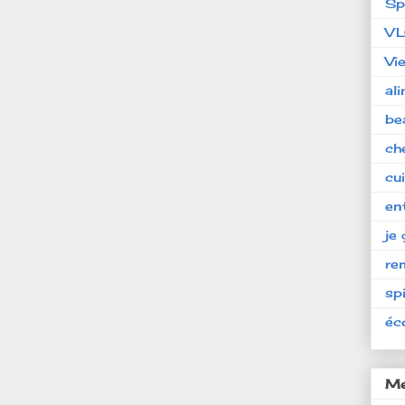
Sp
V
Vi
al
be
ch
cu
en
je 
re
spi
éc
Me