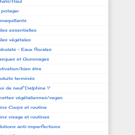
hats/Haul
 potager
maquillants
iles essentielles
iles végétales
drolats - Eaux florales
sques et Gommages
tivation/bien être
oduits terminés
oi de neuf Delphine ?
cettes végétaliennes/vegan
ins Corps et routine
ins visage et routines
lutions anti-imperfections