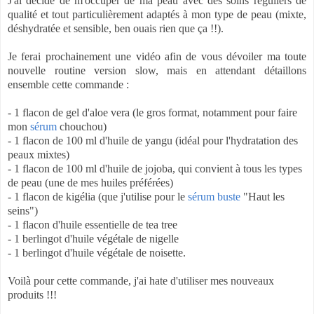
J'ai décidé de m'occuper de ma peau avec des soins réguliers de
qualité et tout particulièrement adaptés à mon type de peau (mixte,
déshydratée et sensible, ben ouais rien que ça !!).
Je ferai prochainement une vidéo afin de vous dévoiler ma toute
nouvelle routine version slow, mais en attendant détaillons
ensemble cette commande :
- 1 flacon de gel d'aloe vera (le gros format, notamment pour faire
mon
sérum
chouchou)
- 1 flacon de 100 ml d'huile de yangu (idéal pour l'hydratation des
peaux mixtes)
- 1 flacon de 100 ml d'huile de jojoba, qui convient à tous les types
de peau (une de mes huiles préférées)
- 1 flacon de kigélia (que j'utilise pour le
sérum buste
"Haut les
seins")
- 1 flacon d'huile essentielle de tea tree
- 1 berlingot d'huile végétale de nigelle
- 1 berlingot d'huile végétale de noisette.
Voilà pour cette commande, j'ai hate d'utiliser mes nouveaux
produits !!!