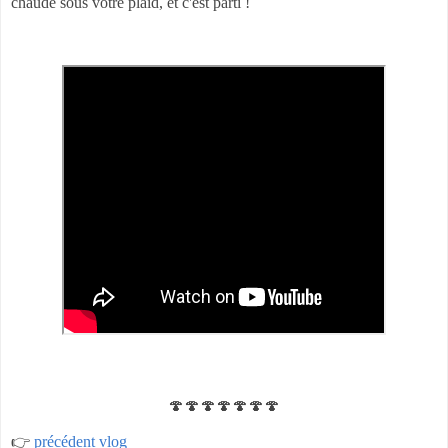
chaude sous votre plaid, et c'est parti !
🍄🍄🍄🍄🍄🍄🍄
👉
précédent vlog