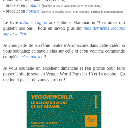
- bracelet en
mokaïte
(
)
indique la voie à suivre pour faire les bons choix
- bracelet en
howlite
(
renforce le caractère positif et la mémoire, améliore la communication)
Le livre
d'Anne Tuffigo
aux éditions Flammarion "Ces âmes qui
guident nos pas". Pour en savoir plus sur
mes dernières lectures
suivez le lien
.
Je vous parle de la crème neutre d'Aromazone dans cette vidéo, si
vous souhaitez en savoir plus sur celle ci et/ou voir ma commande
complète,
c'est par ici
!!
Je vous souhaite un excellent dimanche et j'en profite pour faire
passer l'info, je serai au Veggie World Paris les 13 et 14 octobre. Ça
me ferait plaisir de vous y croiser !