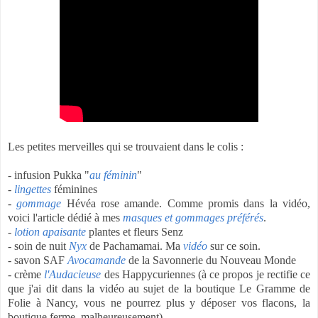
Les petites merveilles qui se trouvaient dans le colis :
- infusion Pukka "
au féminin
"
-
lingettes
féminines
-
gommage
Hévéa rose amande. Comme promis dans la vidéo,
voici l'article dédié à mes
masques et gommages préférés
.
-
lotion apaisante
plantes et fleurs Senz
- soin de nuit
Nyx
de Pachamamai. Ma
vidéo
sur ce soin.
- savon SAF
Avocamande
de la Savonnerie du Nouveau Monde
- crème
l'Audacieuse
des Happycuriennes (à ce propos je rectifie ce
que j'ai dit dans la vidéo au sujet de la boutique Le Gramme de
Folie à Nancy, vous ne pourrez plus y déposer vos flacons, la
boutique ferme, malheureusement)