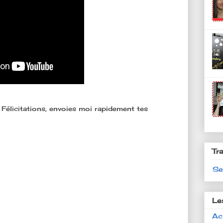
 Félicitations, envoies moi rapidement tes
Tr
Se
Le
Ac