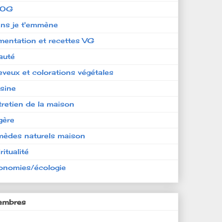
LOG
ens je t'emmène
imentation et recettes VG
auté
eveux et colorations végétales
isine
tretien de la maison
gère
mèdes naturels maison
ritualité
onomies/écologie
mbres