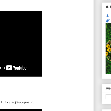
A l
🌷
🌿
Re
it que j'évoque ici :