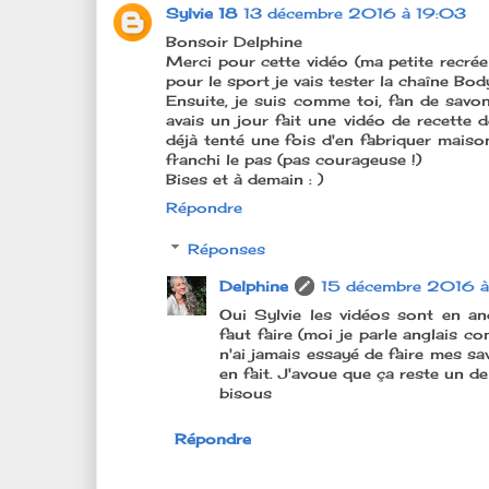
Sylvie 18
13 décembre 2016 à 19:03
Bonsoir Delphine
Merci pour cette vidéo (ma petite recré
pour le sport je vais tester la chaîne Bod
Ensuite, je suis comme toi, fan de savon
avais un jour fait une vidéo de recette d
déjà tenté une fois d'en fabriquer maison
franchi le pas (pas courageuse !)
Bises et à demain : )
Répondre
Réponses
Delphine
15 décembre 2016 
Oui Sylvie les vidéos sont en a
faut faire (moi je parle anglais 
n'ai jamais essayé de faire mes s
en fait. J'avoue que ça reste un d
bisous
Répondre