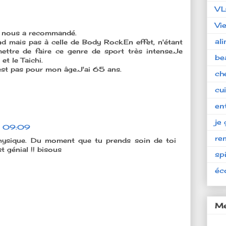
V
Vi
tu nous a recommandé.
al
d mais pas à celle de Body Rock.En effet, n'étant
ttre de faire ce genre de sport très intense.Je
be
et le Taichi.
'est pas pour mon âge.J'ai 65 ans.
ch
cu
en
je 
à 09:09
re
physique. Du moment que tu prends soin de toi
t génial !! bisous
spi
éc
Me