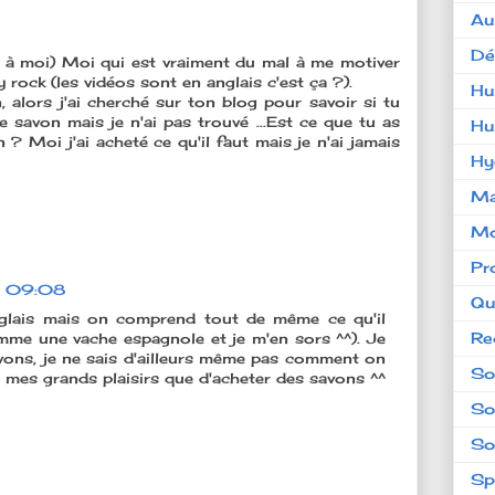
Au
Dé
e à moi) Moi qui est vraiment du mal à me motiver
y rock (les vidéos sont en anglais c'est ça ?).
Hu
, alors j'ai cherché sur ton blog pour savoir si tu
e savon mais je n'ai pas trouvé ...Est ce que tu as
Hu
 ? Moi j'ai acheté ce qu'il faut mais je n'ai jamais
Hy
Ma
Mo
Pr
à 09:08
Qu
nglais mais on comprend tout de même ce qu'il
Re
comme une vache espagnole et je m'en sors ^^). Je
avons, je ne sais d'ailleurs même pas comment on
So
e mes grands plaisirs que d'acheter des savons ^^
So
So
Sp