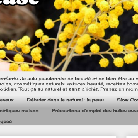
nfants. Je suis passionnée de beauté et de bien être au na
oins, cosmétiques naturels, astuces beauté, recettes home m
tidien. Tout ça au naturel et sans chichis. Prenez un mom
heveux
Débuter dans le naturel : la peau
Slow Co
smétiques maison
Précautions d'emploi des huiles esse
iques