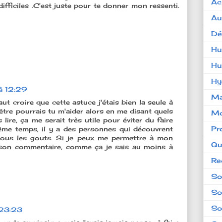
Ac
fficiles .C'est juste pour te donner mon ressenti.
Au
Dé
Hu
Hu
Hy
à 12:29
Ma
Faut croire que cette astuce j'étais bien la seule à
 être pourrais tu m'aider alors en me disant quels
Mo
lire, ça me serait très utile pour éviter du faire
Pr
ême temps, il y a des personnes qui découvrent
tous les gouts. Si je peux me permettre à mon
Qu
r son commentaire, comme ça je sais au moins à
Re
So
So
So
 23:23