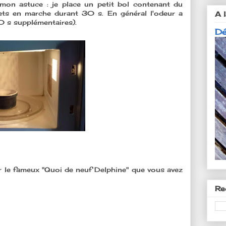
 mon astuce : je place un petit bol contenant du
mets en marche durant 30 s. En général l'odeur a
A l
30 s supplémentaires).
Dé
ur le fameux "Quoi de neuf Delphine" que vous avez
Re