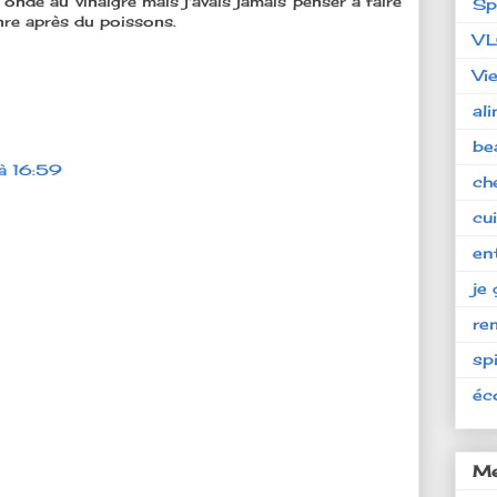
 onde au vinaigre mais j'avais jamais penser à faire
Sp
nre après du poissons.
V
Vi
al
be
à 16:59
ch
cu
en
je 
re
spi
éc
Me