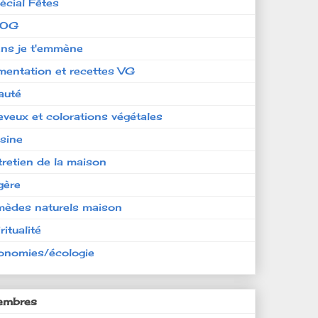
écial Fêtes
LOG
ens je t'emmène
imentation et recettes VG
auté
eveux et colorations végétales
isine
tretien de la maison
gère
mèdes naturels maison
ritualité
onomies/écologie
mbres