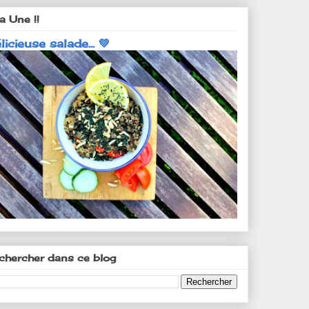
a Une !!
licieuse salade... 💚
chercher dans ce blog