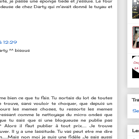
ite, je passe une éponge tiède et j'essuie. Le four
endeuse de chez Darty qui m'avait donné le tuyau et
à 12:29
rty ^^ bisous
ime bien ce que tu fais. Tu sortais du lot de toutes
Tr
e trouve, sans vouloir te choquer, que depuis un
jours les memes choses, tu ressorts les memes
Se
téressant comme le nettoyage du micro ondes que
 que tu sais que si une blogueuse ne publie pas
 Alors il faut publier à tout prix..... Je trouve
Le
ver. Il y a une lassitude. Tu vas peut etre me dire
.....Mais non moi je suis une fidèle .Je sais aussi