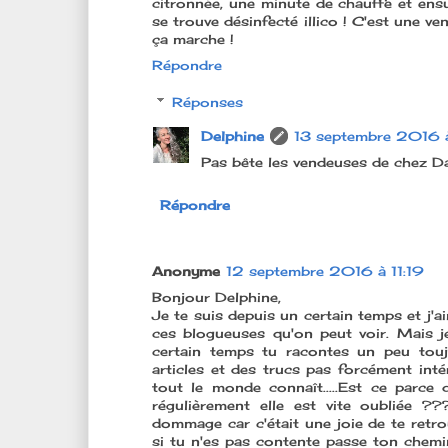
citronnée, une minute de chauffe et ensu
se trouve désinfecté illico ! C'est une v
ça marche !
Répondre
Réponses
Delphine
13 septembre 2016 
Pas bête les vendeuses de chez Da
Répondre
Anonyme
12 septembre 2016 à 11:19
Bonjour Delphine,
Je te suis depuis un certain temps et j'a
ces blogueuses qu'on peut voir. Mais j
certain temps tu racontes un peu tou
articles et des trucs pas forcément in
tout le monde connaît.....Est ce parce
régulièrement elle est vite oubliée ???
dommage car c'était une joie de te retrou
si tu n'es pas contente passe ton chemin.