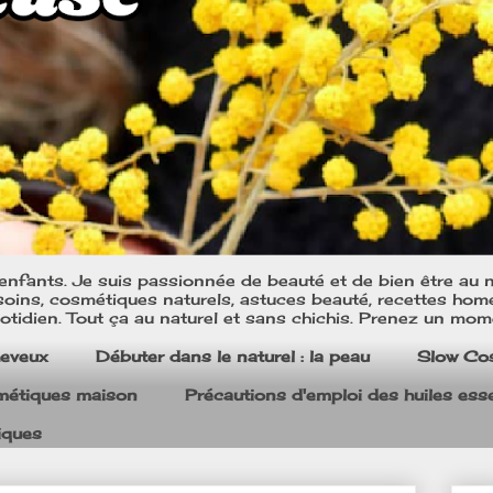
nfants. Je suis passionnée de beauté et de bien être au na
oins, cosmétiques naturels, astuces beauté, recettes home m
tidien. Tout ça au naturel et sans chichis. Prenez un mom
heveux
Débuter dans le naturel : la peau
Slow Co
smétiques maison
Précautions d'emploi des huiles esse
iques