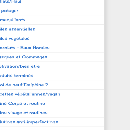
hats/Haul
 potager
maquillants
iles essentielles
iles végétales
drolats - Eaux florales
sques et Gommages
tivation/bien être
oduits terminés
oi de neuf Delphine ?
cettes végétaliennes/vegan
ins Corps et routine
ins visage et routines
lutions anti-imperfections