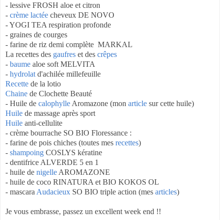
- lessive FROSH aloe et citron
-
crème lactée
cheveux DE NOVO
- YOGI TEA respiration profonde
- graines de courges
- farine de riz demi complète MARKAL
La recettes des
gaufres
et des
crêpes
-
baume
aloe soft MELVITA
-
hydrolat
d'achilée millefeuille
Recette
de la lotio
Chaine
de Clochette Beauté
- Huile de
calophylle
Aromazone (mon
article
sur cette huile)
Huile
de massage après sport
Huile
anti-cellulite
- crème bourrache SO BIO Floressance :
- farine de pois chiches (toutes mes
recettes
)
-
shampoing
COSLYS kératine
- dentifrice ALVERDE 5 en 1
- huile de
nigelle
AROMAZONE
- huile de coco RINATURA et BIO KOKOS OL
- mascara
Audacieux
SO BIO triple action (mes
articles
)
Je vous embrasse, passez un excellent week end !!