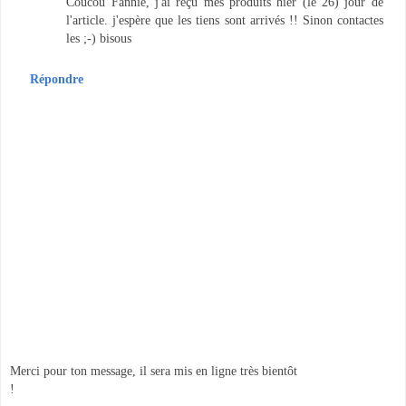
Coucou Fannie, j'ai reçu mes produits hier (le 26) jour de
l'article. j'espère que les tiens sont arrivés !! Sinon contactes
les ;-) bisous
Répondre
Merci pour ton message, il sera mis en ligne très bientôt
!