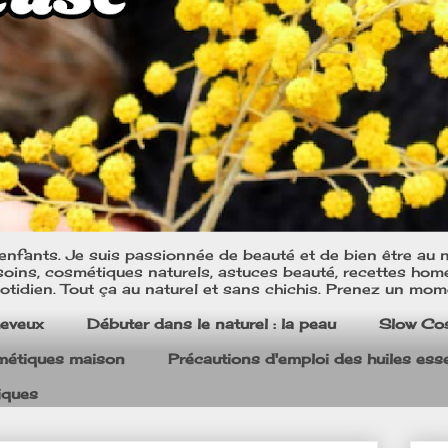
nfants. Je suis passionnée de beauté et de bien être au na
oins, cosmétiques naturels, astuces beauté, recettes home m
tidien. Tout ça au naturel et sans chichis. Prenez un mom
heveux
Débuter dans le naturel : la peau
Slow Co
smétiques maison
Précautions d'emploi des huiles esse
iques