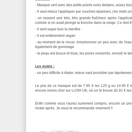
- Masque vert avec des petits points noirs dedans, assez biz
- Il vaut mieux l'appliquer par couches épaisses, j'en mets 
- on ressent une très, très grande fraîcheur après l'applic
comme si on avait plongé la tronche dans la neige. Ce doit êt
- il sent super bon la menthe
- il est entièrement vegan
- au moment de le rincer, émulsionner un peu avec de l'eau e
également de gommage
- la peau est douce et lisse, les pores resserrés, envolé le tei
Les moins :
- un peu difficile à étaler, mieux vaut procéder par tapoteme
Le prix de ce masque est de 7.95 € les 125 g ou 14.95 € les
encore moins cher sur LUSH UK, où on le trouve à5.91 € les 1
Enfin comme vous l'aurez surement compris, encore un produ
nickel après. Je vous le recommande vivement !!