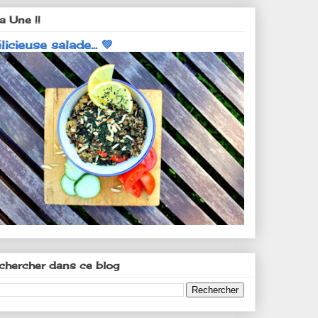
a Une !!
licieuse salade... 💚
chercher dans ce blog