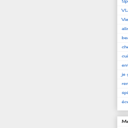
Sp
V
Vi
al
be
ch
cu
en
je 
re
spi
éc
Me