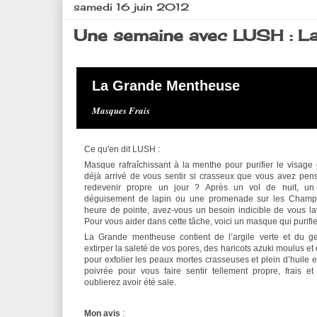
samedi 16 juin 2012
Une semaine avec LUSH : 
La Grande Mentheuse
Masques Frais
Ce qu'en dit LUSH :
Masque rafraîchissant à la menthe pour purifier le visage e
déjà arrivé de vous sentir si crasseux que vous avez pen
redevenir propre un jour ? Après un vol de nuit, u
déguisement de lapin ou une promenade sur les Champ
heure de pointe, avez-vous un besoin indicible de vous la
Pour vous aider dans cette tâche, voici un masque qui purifi
La Grande mentheuse contient de l’argile verte et du g
extirper la saleté de vos pores, des haricots azuki moulus e
pour exfolier les peaux mortes crasseuses et plein d’huile 
poivrée pour vous faire sentir tellement propre, frais 
oublierez avoir été sale.
Mon avis
: