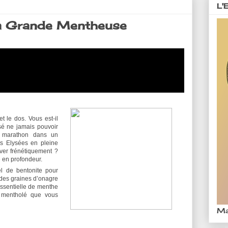
L'
La Grande Mentheuse
t le dos. Vous est-il
sé ne jamais pouvoir
n marathon dans un
s Elysées en pleine
ver frénétiquement ?
e en profondeur.
el de bentonite pour
t des graines d’onagre
essentielle de menthe
et mentholé que vous
Ma