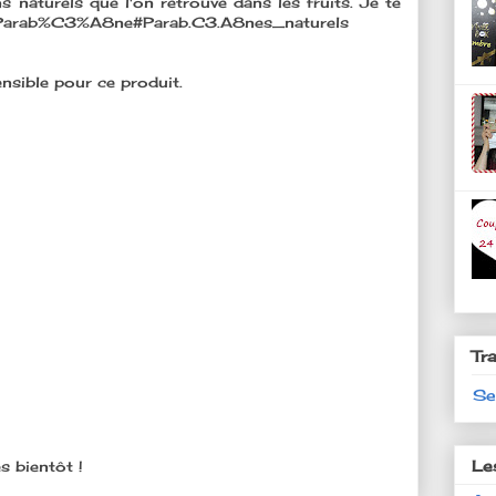
ns naturels que l'on retrouve dans les fruits. Je te
wiki/Parab%C3%A8ne#Parab.C3.A8nes_naturels
nsible pour ce produit.
Tr
Se
Le
s bientôt !