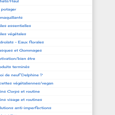
hats/Haul
 potager
maquillants
iles essentielles
iles végétales
drolats - Eaux florales
sques et Gommages
tivation/bien être
oduits terminés
oi de neuf Delphine ?
cettes végétaliennes/vegan
ins Corps et routine
ins visage et routines
lutions anti-imperfections