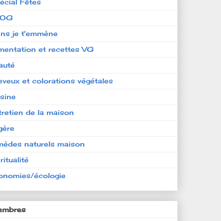
écial Fêtes
LOG
ens je t'emmène
imentation et recettes VG
auté
eveux et colorations végétales
isine
tretien de la maison
gère
mèdes naturels maison
ritualité
onomies/écologie
mbres