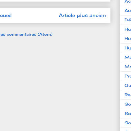
Ac
Au
cueil
Article plus ancien
Dé
Hu
 les commentaires (Atom)
Hu
Hy
Ma
Mo
Pr
Qu
Re
So
So
So