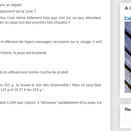
arre au départ
A l
uniquement sur la zone T
Dé
ation, c'est même tellement frais que s'en est un peu déroutant,
re un régal lors des journées très chaudes !!
t effectuer de légers massages circulaires sur le visage, il sert
nt terne, la peau est éclatante.
nts en utilisant une bonne couche de produit.
 315 g. Je trouve le prix très raisonnable ! Mais on peut faire
25 g et 10.27 € les 315 g !
it LUSH que j'adore. Il "décrasse" parfaitement et la peau est
Re