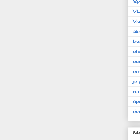
Sp
V
Vi
al
be
ch
cu
en
je 
re
spi
éc
Me