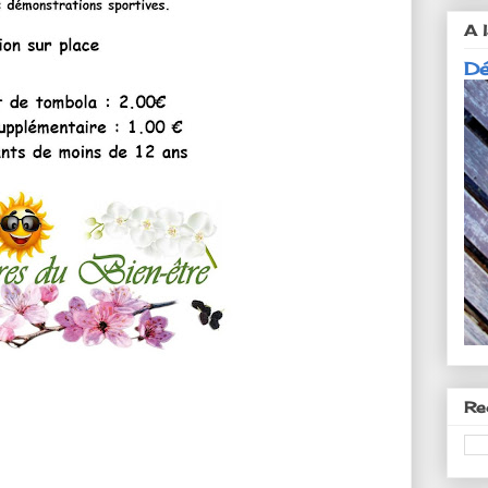
A l
Dé
Re