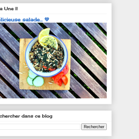
a Une !!
licieuse salade... 💚
chercher dans ce blog