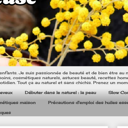
nfants. Je suis passionnée de beauté et de bien être au na
oins, cosmétiques naturels, astuces beauté, recettes home m
tidien. Tout ça au naturel et sans chichis. Prenez un mom
heveux
Débuter dans le naturel : la peau
Slow Co
smétiques maison
Précautions d'emploi des huiles esse
iques