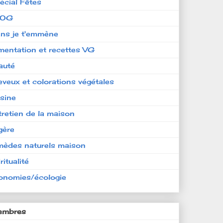
écial Fêtes
LOG
ens je t'emmène
imentation et recettes VG
auté
eveux et colorations végétales
isine
tretien de la maison
gère
mèdes naturels maison
ritualité
onomies/écologie
mbres