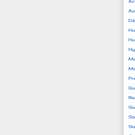
Ac
Au
Dé
Hu
Hu
Hy
Ma
Mo
Pr
Qu
Re
So
So
So