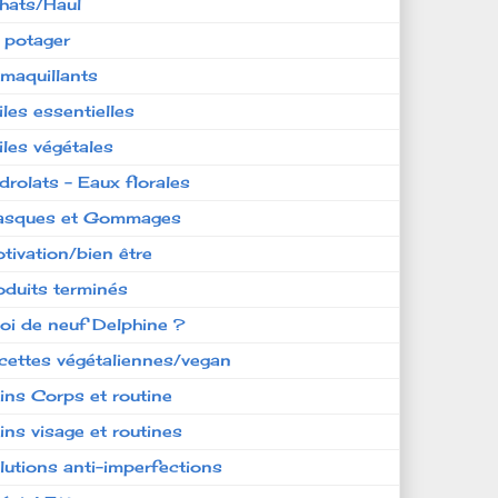
hats/Haul
 potager
maquillants
iles essentielles
iles végétales
drolats - Eaux florales
sques et Gommages
tivation/bien être
oduits terminés
oi de neuf Delphine ?
cettes végétaliennes/vegan
ins Corps et routine
ins visage et routines
lutions anti-imperfections