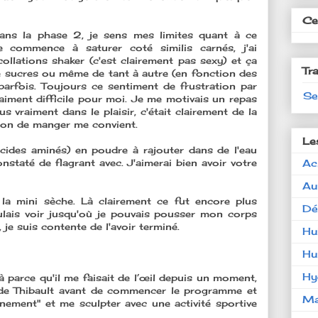
Ces
dans la phase 2, je sens mes limites quant à ce
e commence à saturer coté similis carnés, j'ai
ollations shaker (c'est clairement pas sexy) et ça
Tr
 sucres ou même de tant à autre (en fonction des
parfois. Toujours ce sentiment de frustration par
Se
iment difficile pour moi. Je me motivais un repas
lus vraiment dans le plaisir, c'était clairement de la
açon de manger me convient.
Le
cides aminés) en poudre à rajouter dans de l'eau
Ac
onstaté de flagrant avec. J'aimerai bien avoir votre
Au
 la mini sèche. Là clairement ce fut encore plus
Dé
 voulais voir jusqu'où je pouvais pousser mon corps
je suis contente de l'avoir terminé.
Hu
Hu
Hy
à parce qu'il me faisait de l’œil depuis un moment,
T de Thibault avant de commencer le programme et
Ma
nement" et me sculpter avec une activité sportive