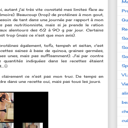
Mo
 autant j'ai très vite constaté mes limites face au
Pr
 mémoire). Beaucoup (trop) de protéines à mon gout,
Qu
besoin de tant dans une journée par rapport à mon
is pas nutritionniste, mais si je prends le ration
Re
 aux alentours des 62 à 90 g par jour. Certains
'est trop (mais ce n'est que mon avis).
So
protéines également, tofu, tempeh et seitan, c'est
So
ecettes saines à base de quinoa, graines germées,
lques unes, mais pas suffisamment). J'ai par contre
So
s quantités indiquées dans les recettes étaient
Sp
..😖
V
 clairement ce n'est pas mon truc. De temps en
re dans une recette oui, mais pas tous les jours.
Vi
al
be
ch
cu