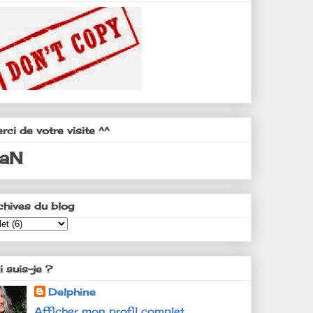
rci de votre visite ^^
aN
chives du blog
i suis-je ?
Delphine
Afficher mon profil complet