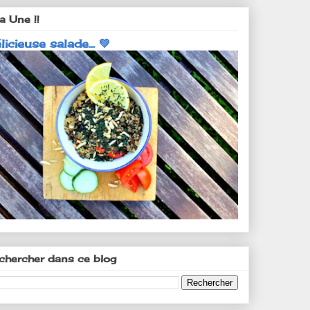
a Une !!
licieuse salade... 💚
chercher dans ce blog