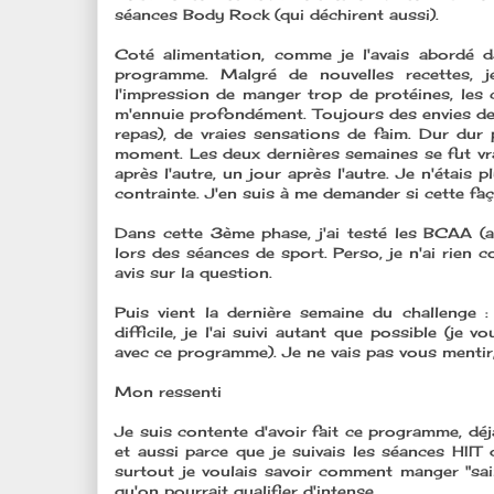
séances Body Rock (qui déchirent aussi).
Coté alimentation, comme je l'avais abordé 
programme. Malgré de nouvelles recettes, j
l'impression de manger trop de protéines, les c
m'ennuie profondément. Toujours des envies de
repas), de vraies sensations de faim. Dur dur 
moment. Les deux dernières semaines se fut vra
après l'autre, un jour après l'autre. Je n'étais p
contrainte. J'en suis à me demander si cette f
Dans cette 3ème phase, j'ai testé les BCAA (a
lors des séances de sport. Perso, je n'ai rien c
avis sur la question.
Puis vient la dernière semaine du challenge :
difficile, je l'ai suivi autant que possible (je
avec ce programme). Je ne vais pas vous mentir, 
Mon ressenti
Je suis contente d'avoir fait ce programme, déj
et aussi parce que je suivais les séances HII
surtout je voulais savoir comment manger "sai
qu'on pourrait qualifier d'intense.