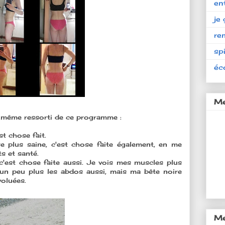
en
je 
re
spi
éc
Me
e même ressorti de ce programme :
est chose fait.
re plus saine, c'est chose faite également, en me
ts et santé.
c'est chose faite aussi. Je vois mes muscles plus
 un peu plus les abdos aussi, mais ma bête noire
voluées.
Me