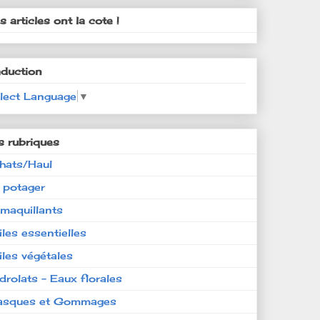
 articles ont la cote !
aduction
lect Language
▼
s rubriques
hats/Haul
 potager
maquillants
iles essentielles
iles végétales
drolats - Eaux florales
sques et Gommages