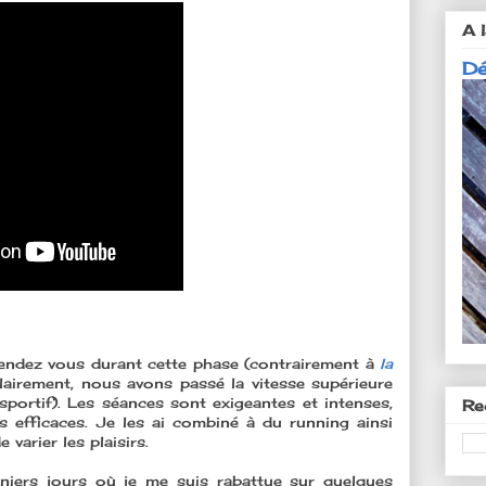
A l
Dé
 rendez vous durant cette phase (contrairement à
la
clairement, nous avons passé la vitesse supérieure
sportif). Les séances sont exigeantes et intenses,
Re
 efficaces. Je les ai combiné à du running ainsi
 varier les plaisirs.
niers jours où je me suis rabattue sur quelques