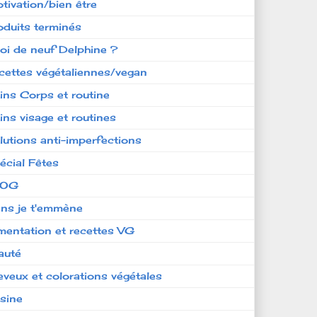
tivation/bien être
oduits terminés
oi de neuf Delphine ?
cettes végétaliennes/vegan
ins Corps et routine
ins visage et routines
lutions anti-imperfections
écial Fêtes
LOG
ens je t'emmène
imentation et recettes VG
auté
eveux et colorations végétales
isine