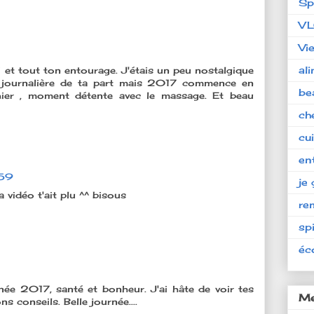
Sp
V
Vi
al
et tout ton entourage. J'étais un peu nostalgique
o journalière de ta part mais 2017 commence en
be
hier , moment détente avec le massage. Et beau
ch
cu
en
:59
je 
 vidéo t'ait plu ^^ bisous
re
spi
éc
née 2017, santé et bonheur. J'ai hâte de voir tes
Me
 conseils. Belle journée....