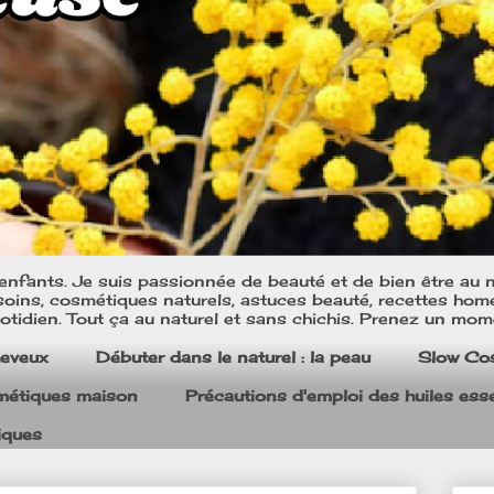
nfants. Je suis passionnée de beauté et de bien être au na
oins, cosmétiques naturels, astuces beauté, recettes home m
tidien. Tout ça au naturel et sans chichis. Prenez un mom
heveux
Débuter dans le naturel : la peau
Slow Co
smétiques maison
Précautions d'emploi des huiles esse
iques