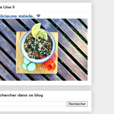
a Une !!
licieuse salade... 💚
chercher dans ce blog