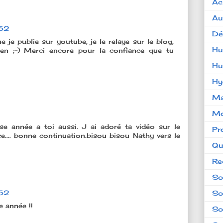
Ac
Au
:52
Dé
e je publie sur youtube, je le relaye sur le blog,
Hu
en ;-) Merci encore pour la confiance que tu
Hu
Hy
Ma
Mo
 année a toi aussi. J ai adoré ta vidéo sur le
Pr
ce.... bonne continuation.bisou bisou Nathy vers le
Qu
Re
So
So
:52
e année !!
So