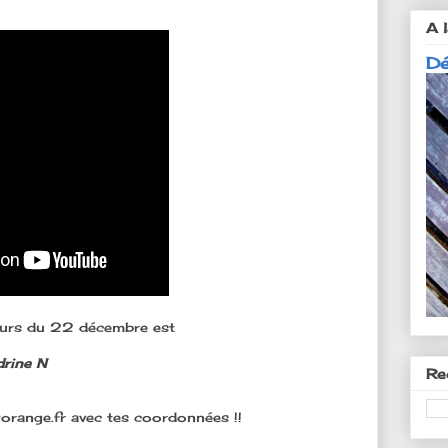
A l
Dé
ours du 22 décembre est
drine N
Re
@orange.fr avec tes coordonnées !!