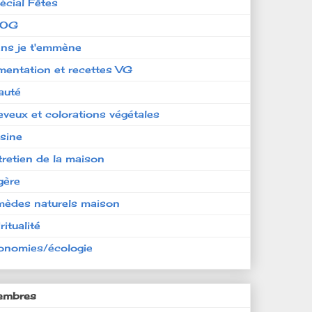
écial Fêtes
LOG
ens je t'emmène
imentation et recettes VG
auté
eveux et colorations végétales
isine
tretien de la maison
gère
mèdes naturels maison
ritualité
onomies/écologie
mbres