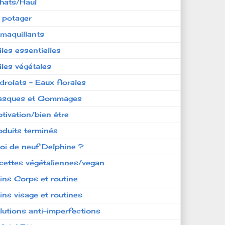
hats/Haul
 potager
maquillants
iles essentielles
iles végétales
drolats - Eaux florales
sques et Gommages
tivation/bien être
oduits terminés
oi de neuf Delphine ?
cettes végétaliennes/vegan
ins Corps et routine
ins visage et routines
lutions anti-imperfections