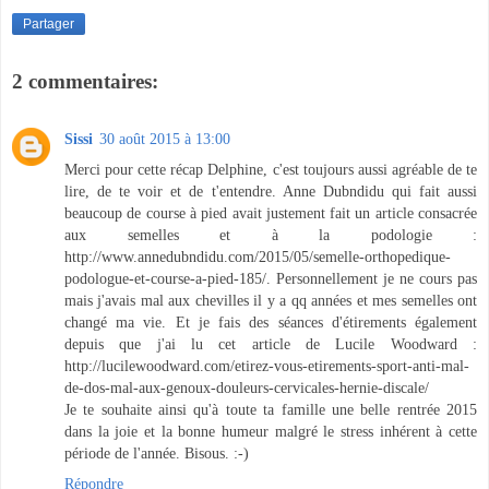
Partager
2 commentaires:
Sissi
30 août 2015 à 13:00
Merci pour cette récap Delphine, c'est toujours aussi agréable de te
lire, de te voir et de t'entendre. Anne Dubndidu qui fait aussi
beaucoup de course à pied avait justement fait un article consacrée
aux semelles et à la podologie :
http://www.annedubndidu.com/2015/05/semelle-orthopedique-
podologue-et-course-a-pied-185/. Personnellement je ne cours pas
mais j'avais mal aux chevilles il y a qq années et mes semelles ont
changé ma vie. Et je fais des séances d'étirements également
depuis que j'ai lu cet article de Lucile Woodward :
http://lucilewoodward.com/etirez-vous-etirements-sport-anti-mal-
de-dos-mal-aux-genoux-douleurs-cervicales-hernie-discale/
Je te souhaite ainsi qu'à toute ta famille une belle rentrée 2015
dans la joie et la bonne humeur malgré le stress inhérent à cette
période de l'année. Bisous. :-)
Répondre