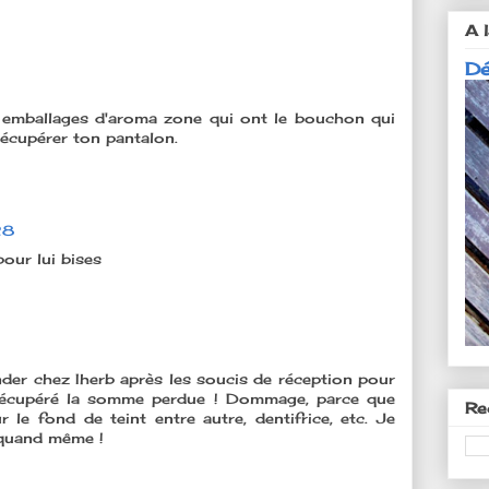
A l
Dé
 emballages d'aroma zone qui ont le bouchon qui
 récupérer ton pantalon.
28
pour lui bises
er chez Iherb après les soucis de réception pour
as récupéré la somme perdue ! Dommage, parce que
Re
le fond de teint entre autre, dentifrice, etc. Je
t quand même !