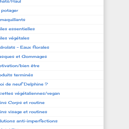
hats/Haul
 potager
maquillants
iles essentielles
iles végétales
drolats - Eaux florales
sques et Gommages
tivation/bien être
oduits terminés
oi de neuf Delphine ?
cettes végétaliennes/vegan
ins Corps et routine
ins visage et routines
lutions anti-imperfections