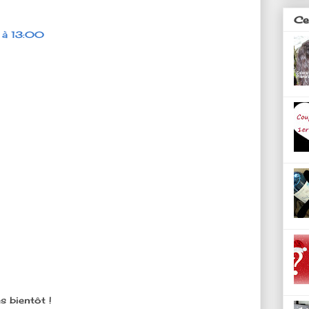
Ces
 à 13:00
s bientôt !