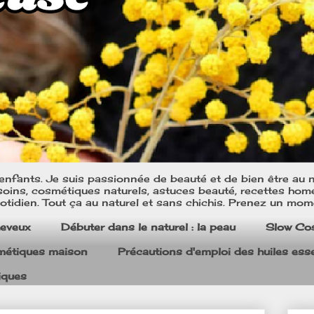
nfants. Je suis passionnée de beauté et de bien être au na
oins, cosmétiques naturels, astuces beauté, recettes home m
tidien. Tout ça au naturel et sans chichis. Prenez un mom
heveux
Débuter dans le naturel : la peau
Slow Co
smétiques maison
Précautions d'emploi des huiles esse
iques