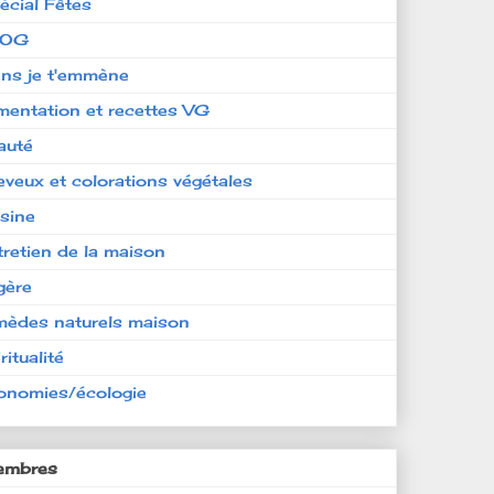
écial Fêtes
LOG
ens je t'emmène
imentation et recettes VG
auté
eveux et colorations végétales
isine
tretien de la maison
gère
mèdes naturels maison
ritualité
onomies/écologie
mbres