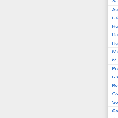
Ac
Au
Dé
Hu
Hu
Hy
Ma
Mo
Pr
Qu
Re
So
So
So