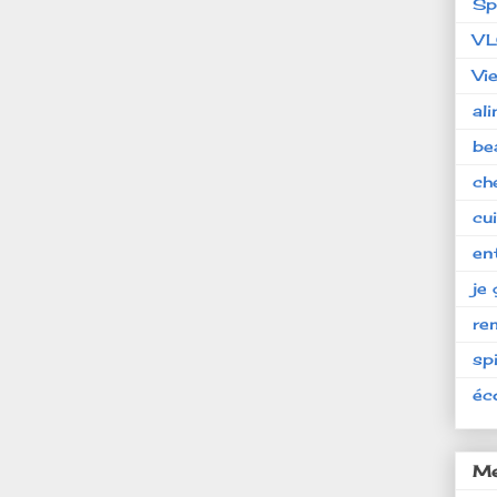
Sp
V
Vi
al
be
ch
cu
en
je 
re
spi
éc
Me