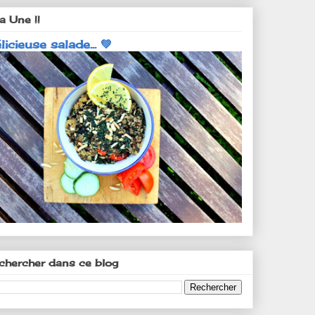
a Une !!
licieuse salade... 💚
chercher dans ce blog