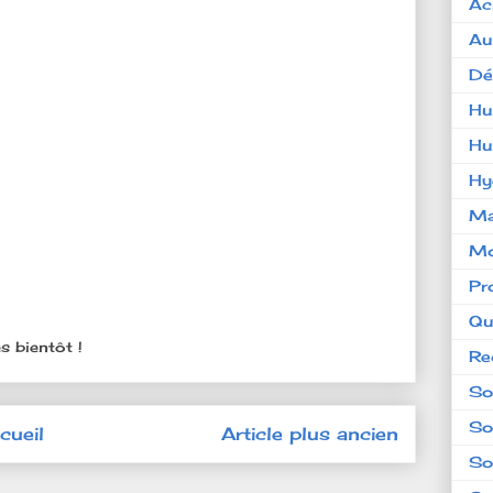
Ac
Au
Dé
Hu
Hu
Hy
Ma
Mo
Pr
Qu
s bientôt !
Re
So
So
cueil
Article plus ancien
So