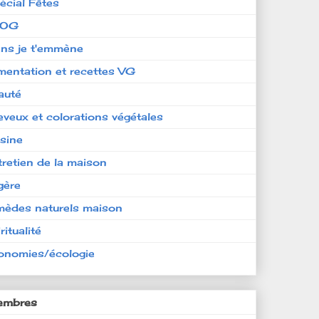
écial Fêtes
LOG
ens je t'emmène
imentation et recettes VG
auté
eveux et colorations végétales
isine
tretien de la maison
gère
mèdes naturels maison
ritualité
onomies/écologie
mbres