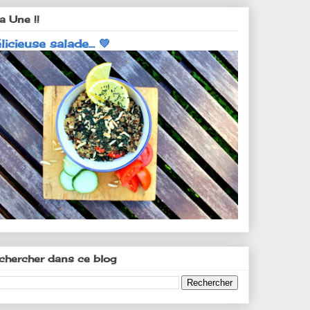
a Une !!
licieuse salade... 💚
chercher dans ce blog