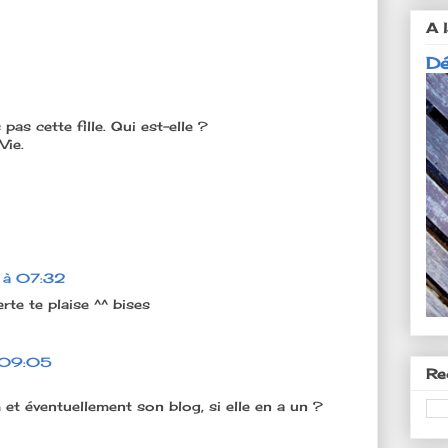
A l
Dé
as cette fille. Qui est-elle ?
Vie.
 à 07:32
rte te plaise ^^ bises
 09:05
Re
t éventuellement son blog, si elle en a un ?