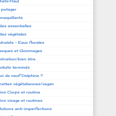
hats/Haul
 potager
maquillants
iles essentielles
iles végétales
drolats - Eaux florales
sques et Gommages
tivation/bien être
oduits terminés
oi de neuf Delphine ?
cettes végétaliennes/vegan
ins Corps et routine
ins visage et routines
lutions anti-imperfections