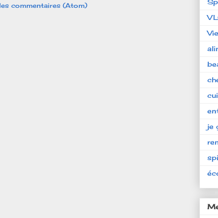
Sp
 les commentaires (Atom)
V
Vi
al
be
ch
cu
en
je 
re
spi
éc
Me