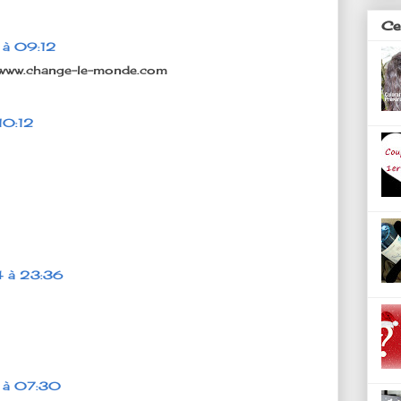
Ces
 à 09:12
://www.change-le-monde.com
10:12
4 à 23:36
 à 07:30