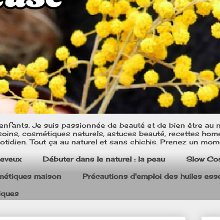
nfants. Je suis passionnée de beauté et de bien être au na
oins, cosmétiques naturels, astuces beauté, recettes home m
tidien. Tout ça au naturel et sans chichis. Prenez un mom
heveux
Débuter dans le naturel : la peau
Slow Co
smétiques maison
Précautions d'emploi des huiles esse
iques