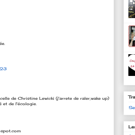
ée.
:23
Tr
lle de Christine Lewicki (j'arrete de raler,wake up)
 et de l'écologie.
Se
Le
lospot.com