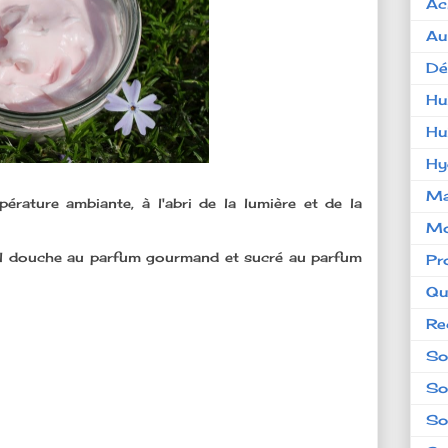
Ac
Au
Dé
Hu
Hu
Hy
Ma
rature ambiante, à l'abri de la lumière et de la
Mo
el douche au parfum gourmand et sucré au parfum
Pr
Qu
Re
So
So
So