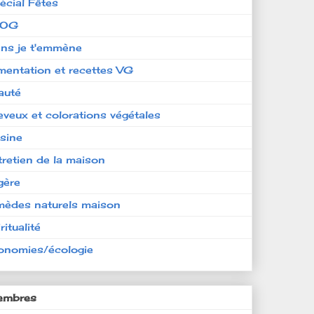
écial Fêtes
LOG
ens je t'emmène
imentation et recettes VG
auté
eveux et colorations végétales
isine
tretien de la maison
gère
mèdes naturels maison
ritualité
onomies/écologie
mbres