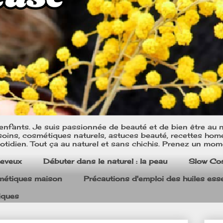
nfants. Je suis passionnée de beauté et de bien être au na
oins, cosmétiques naturels, astuces beauté, recettes home m
tidien. Tout ça au naturel et sans chichis. Prenez un mom
heveux
Débuter dans le naturel : la peau
Slow Co
smétiques maison
Précautions d'emploi des huiles esse
iques