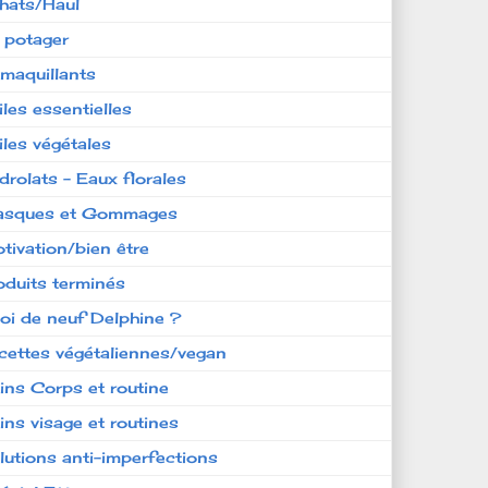
hats/Haul
 potager
maquillants
iles essentielles
iles végétales
drolats - Eaux florales
sques et Gommages
tivation/bien être
oduits terminés
oi de neuf Delphine ?
cettes végétaliennes/vegan
ins Corps et routine
ins visage et routines
lutions anti-imperfections