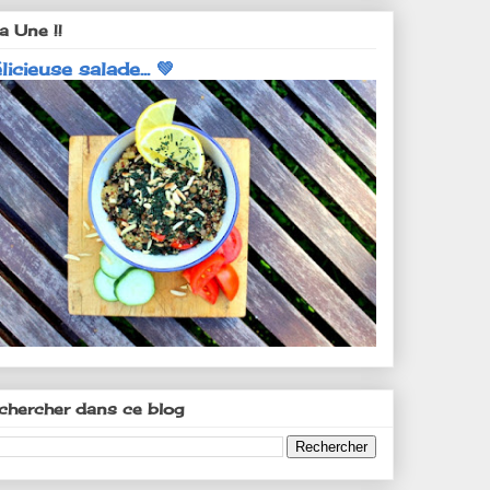
a Une !!
licieuse salade... 💚
chercher dans ce blog