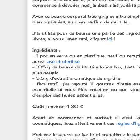
commence à dévoiler nos jambes mais voilà la p
Avec ce beurre corporel très girly et ultra simp
bien hydratées, au divin parfum de myrtille...
J'ai utilisé pour ce beurre une partie des ingré
lèvres, si vous l'avez raté, cliquez
ici
!
Ingrédients :
- 1 pot en verre ou en plastique, neuf ou recy
aurez
lavé et stérilisé
- 105 g de beurre de karité nilotica bio, il est 
plus souple
- 5.5 g d'extrait aromatique de myrtille
- facultatif : j'ai rajouté 11 gouttes d'huile e
essentielle si vous êtes enceinte ou que vous
d'emploi des huiles essentielles.
Coût
: environ 4.30 €
Avant de commencer et surtout si c'est la
cosmétiques, lisez attentivement ces
règles d'h
Prélevez le beurre de karité et transférez le da