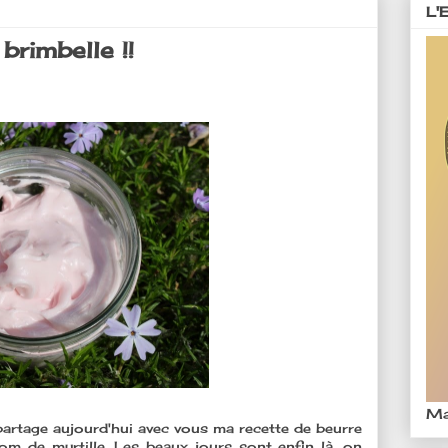
L'
brimbelle !!
Ma
 partage aujourd'hui avec vous ma recette de beurre
om de myrtille. Les beaux jours sont enfin là, on