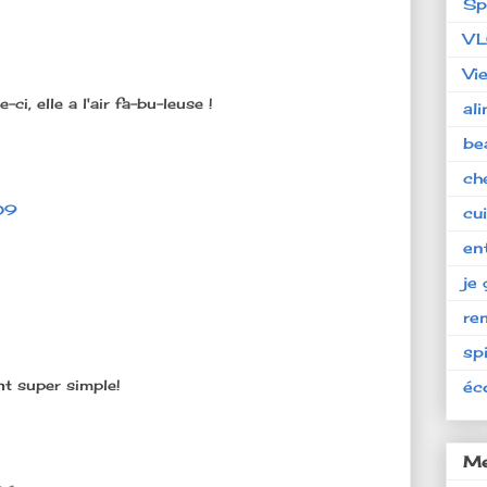
Sp
V
Vi
ci, elle a l'air fa-bu-leuse !
al
be
ch
09
cu
en
je 
re
spi
nt super simple!
éc
Me