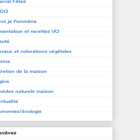
écial Fêtes
LOG
ens je t'emmène
imentation et recettes VG
auté
eveux et colorations végétales
isine
tretien de la maison
gère
mèdes naturels maison
ritualité
onomies/écologie
mbres