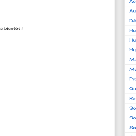
Ac
Au
Dé
s bientôt !
Hu
Hu
Hy
Ma
Mo
Pr
Qu
Re
So
So
So