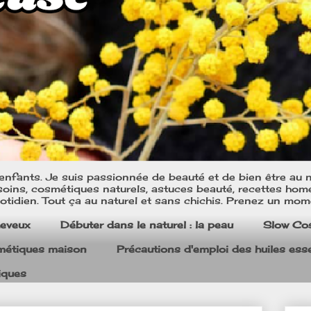
nfants. Je suis passionnée de beauté et de bien être au na
oins, cosmétiques naturels, astuces beauté, recettes home m
tidien. Tout ça au naturel et sans chichis. Prenez un mom
heveux
Débuter dans le naturel : la peau
Slow Co
smétiques maison
Précautions d'emploi des huiles esse
iques