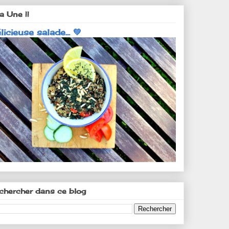
a Une !!
licieuse salade... 💚
chercher dans ce blog