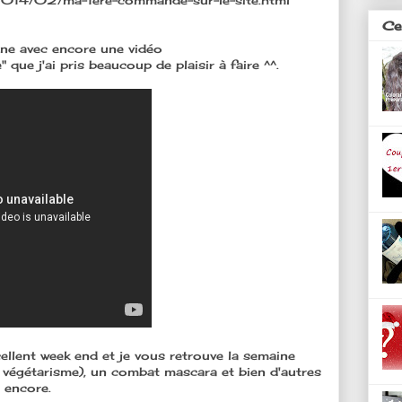
m/2014/02/ma-1ere-commande-sur-le-site.html
Ces
ine avec encore une vidéo
que j'ai pris beaucoup de plaisir à faire ^^.
llent week end et je vous retrouve la semaine
 végétarisme), un combat mascara et bien d'autres
s encore.