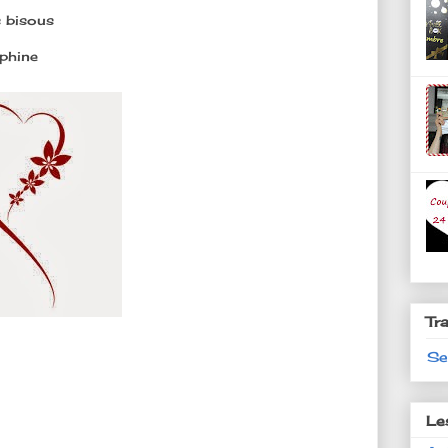
 bisous
lphine
Tr
Se
Le