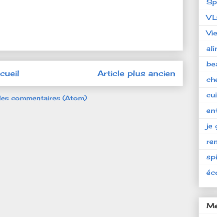
Sp
V
Vi
al
be
cueil
Article plus ancien
ch
cu
 les commentaires (Atom)
en
je 
re
spi
éc
Me