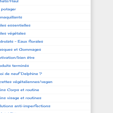
hats/Haul
 potager
maquillants
iles essentielles
iles végétales
drolats - Eaux florales
sques et Gommages
tivation/bien être
oduits terminés
oi de neuf Delphine ?
cettes végétaliennes/vegan
ins Corps et routine
ins visage et routines
lutions anti-imperfections