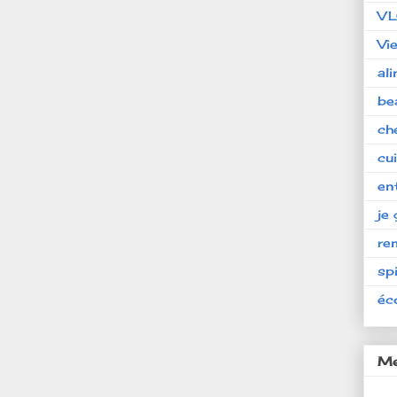
V
Vi
al
be
ch
cu
en
je 
re
spi
éc
Me