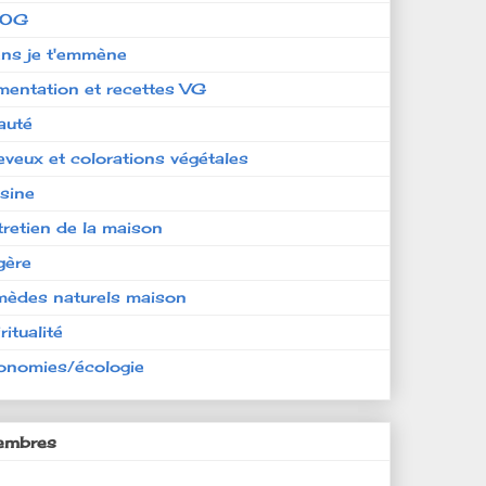
LOG
ens je t'emmène
imentation et recettes VG
auté
eveux et colorations végétales
isine
tretien de la maison
gère
mèdes naturels maison
ritualité
onomies/écologie
mbres