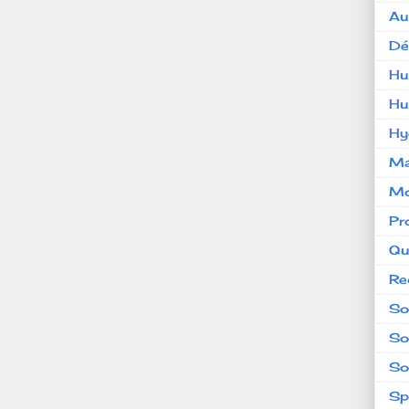
Au
Dé
Hu
Hu
Hy
Ma
Mo
Pr
Qu
Re
So
So
So
Sp