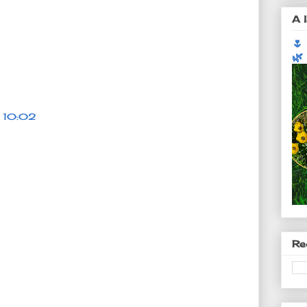
A l
🌷
🌿
à 10:02
Re