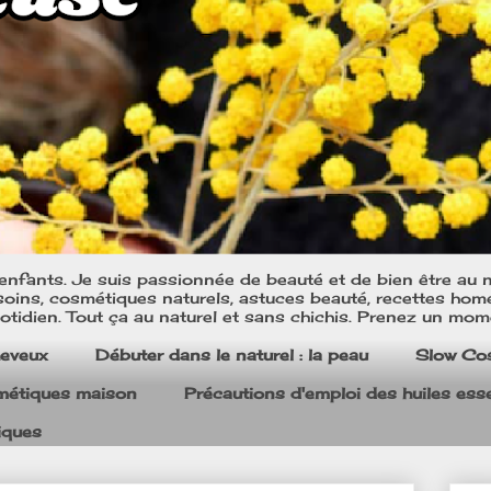
nfants. Je suis passionnée de beauté et de bien être au na
oins, cosmétiques naturels, astuces beauté, recettes home m
tidien. Tout ça au naturel et sans chichis. Prenez un mom
heveux
Débuter dans le naturel : la peau
Slow Co
smétiques maison
Précautions d'emploi des huiles esse
iques