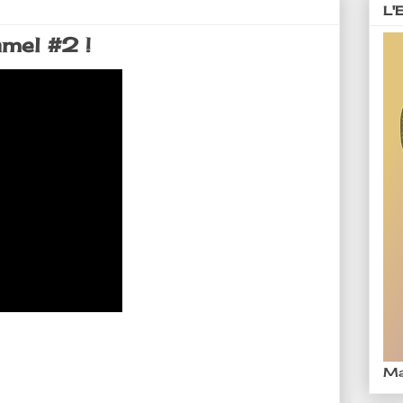
L'
mel #2 !
Ma