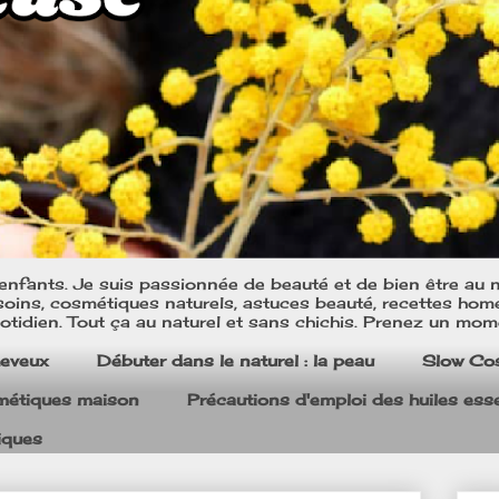
nfants. Je suis passionnée de beauté et de bien être au na
oins, cosmétiques naturels, astuces beauté, recettes home m
tidien. Tout ça au naturel et sans chichis. Prenez un mom
heveux
Débuter dans le naturel : la peau
Slow Co
smétiques maison
Précautions d'emploi des huiles esse
iques