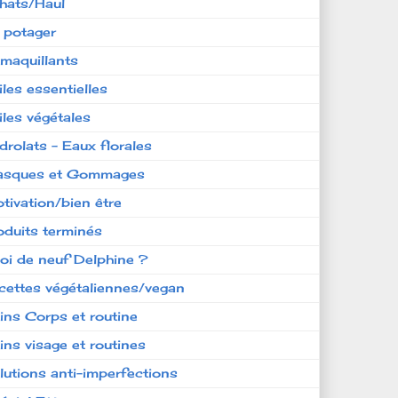
hats/Haul
 potager
maquillants
iles essentielles
iles végétales
drolats - Eaux florales
sques et Gommages
tivation/bien être
oduits terminés
oi de neuf Delphine ?
cettes végétaliennes/vegan
ins Corps et routine
ins visage et routines
lutions anti-imperfections