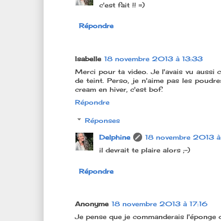
c'est fait !! =)
Répondre
Isabelle
18 novembre 2013 à 13:33
Merci pour ta video. Je l'avais vu aussi 
de teint. Perso, je n'aime pas les poud
cream en hiver, c'est bof.
Répondre
Réponses
Delphine
18 novembre 2013 à
il devrait te plaire alors ;-)
Répondre
Anonyme
18 novembre 2013 à 17:16
Je pense que je commanderais l'éponge 