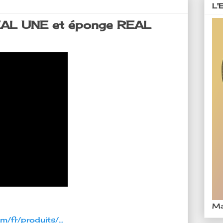
L'
DEAL UNE et éponge REAL
Ma
/fr/produits/...