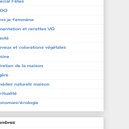
écial Fêtes
LOG
ens je t'emmène
imentation et recettes VG
auté
eveux et colorations végétales
isine
tretien de la maison
gère
mèdes naturels maison
ritualité
onomies/écologie
mbres