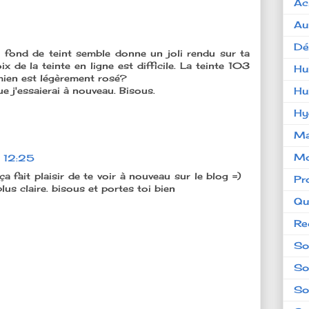
Ac
Au
Dé
e fond de teint semble donne un joli rendu sur ta
x de la teinte en ligne est difficile. La teinte 103
Hu
e mien est légèrement rosé?
Hu
e j'essaierai à nouveau. Bisous.
Hy
Ma
Mo
 12:25
fait plaisir de te voir à nouveau sur le blog =)
Pr
plus claire. bisous et portes toi bien
Qu
Re
So
So
So