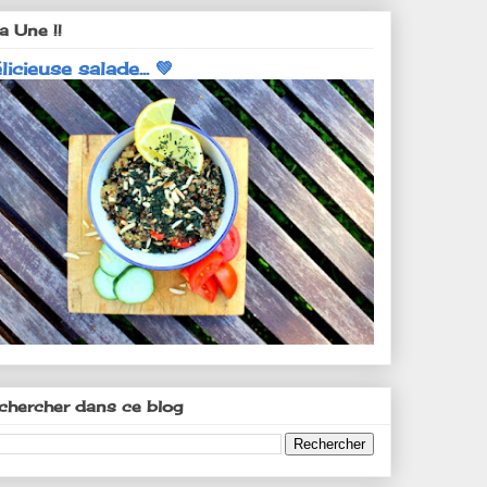
a Une !!
licieuse salade... 💚
chercher dans ce blog