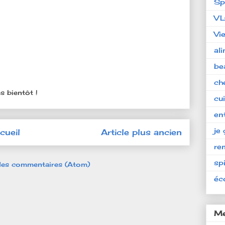
Sp
V
Vi
al
be
ch
s bientôt !
cu
en
je 
cueil
Article plus ancien
re
spi
 les commentaires (Atom)
éc
Me