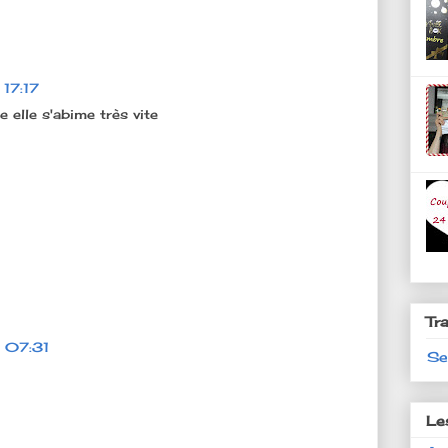
17:17
e elle s'abime très vite
Tr
 07:31
Se
Le