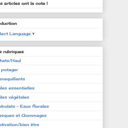
 articles ont la cote !
aduction
lect Language
▼
s rubriques
hats/Haul
 potager
maquillants
iles essentielles
iles végétales
drolats - Eaux florales
sques et Gommages
tivation/bien être