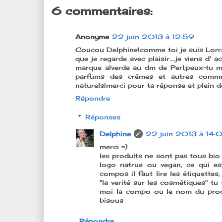
6 commentaires:
Anonyme
22 juin 2013 à 12:59
Coucou Delphine!comme toi je suis Lorrai
que je regarde avec plaisir....je viens d'
marque alverde au dm de Perl;peux-tu me
parfums des crèmes et autres comm
naturels!merci pour ta réponse et plein d
Répondre
Réponses
Delphine
22 juin 2013 à 14:
merci =)
les produits ne sont pas tous bio 
logo natrue ou vegan, ce qui es
compos il faut lire les étiquettes
"la verité sur les cosmétiques" tu
moi la compo ou le nom du produ
bisous
Répondre