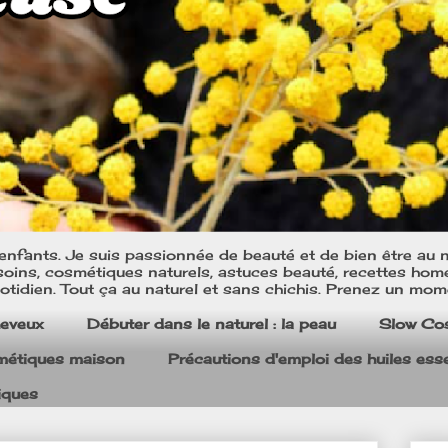
nfants. Je suis passionnée de beauté et de bien être au na
oins, cosmétiques naturels, astuces beauté, recettes home m
tidien. Tout ça au naturel et sans chichis. Prenez un mom
heveux
Débuter dans le naturel : la peau
Slow Co
smétiques maison
Précautions d'emploi des huiles esse
iques