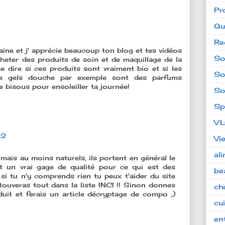
Pr
Qu
Re
ne et j' apprécie beaucoup ton blog et tes vidéos
So
 acheter des produits de soin et de maquillage de la
 dire si ces produits sont vraiment bio et si les
So
e gels douche par exemple sont des parfums
e bisous pour ensoleiller ta journée!
So
Sp
V
02
Vi
al
mais au moins naturels, ils portent en général le
t un vrai gage de qualité pour ce qui est des
be
, si tu n'y comprends rien tu peux t'aider du site
 touveras tout dans la liste INCI !! Sinon donnes
ch
it et ferais un article décryptage de compo ;)
cu
en