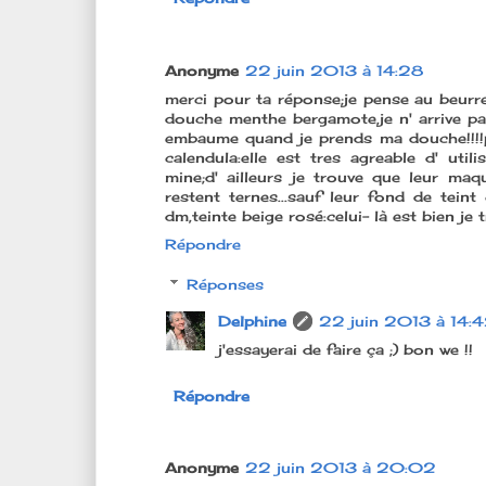
Anonyme
22 juin 2013 à 14:28
merci pour ta réponse;je pense au beurre
douche menthe bergamote,je n' arrive pas
embaume quand je prends ma douche!!!!pa
calendula:elle est tres agreable d' uti
mine;d' ailleurs je trouve que leur maq
restent ternes...sauf leur fond de tein
dm,teinte beige rosé:celui- là est bien je 
Répondre
Réponses
Delphine
22 juin 2013 à 14:
j'essayerai de faire ça ;) bon we !!
Répondre
Anonyme
22 juin 2013 à 20:02