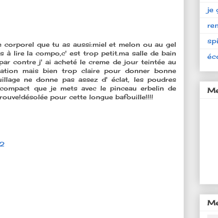
je 
re
spi
 corporel que tu as aussi:miel et melon ou au gel
 à lire la compo,c' est trop petit.ma salle de bain
éc
r contre j' ai acheté le creme de jour teintée au
lisation mais bien trop claire pour donner bonne
uillage ne donne pas assez d' éclat, les poudres
t compact que je mets avec le pinceau erbelin de
Me
trouve!désolée pour cette longue bafouille!!!!
42
Me