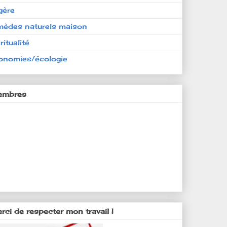
gère
mèdes naturels maison
ritualité
onomies/écologie
mbres
rci de respecter mon travail !