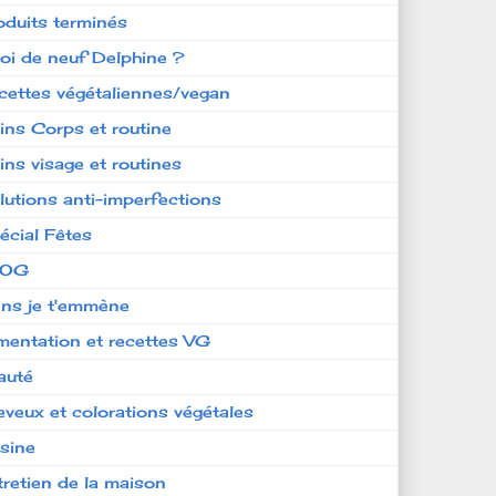
oduits terminés
oi de neuf Delphine ?
cettes végétaliennes/vegan
ins Corps et routine
ins visage et routines
lutions anti-imperfections
écial Fêtes
LOG
ens je t'emmène
imentation et recettes VG
auté
eveux et colorations végétales
isine
tretien de la maison