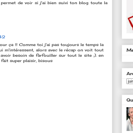
permet de voir si j'ai bien suivi ton blog toute la
:42
 pour ça !! Comme toi j'ai pas toujours le temps la
Me
ui m'intéressent, alors avec le récap on voit tout
oir besoin de farfouiller sur tout le site ;). en
fait super plaisir, bisous
Ar
Qu