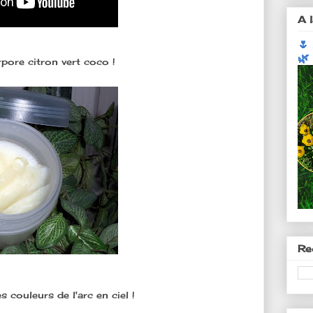
A l
🌷
🌿
rpore citron vert coco !
Re
s couleurs de l'arc en ciel !