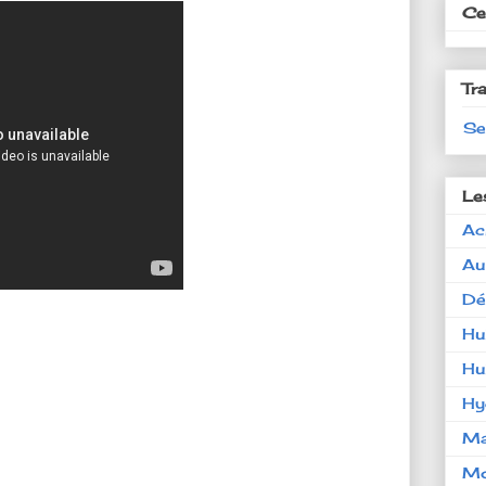
Ces
Tr
Se
Le
Ac
Au
Dé
Hu
Hu
Hy
Ma
Mo