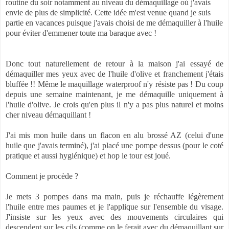
routine du soir notamment au niveau du démaquillage où j'avais
envie de plus de simplicité. Cette idée m'est venue quand je suis
partie en vacances puisque j'avais choisi de me démaquiller à l'huile
pour éviter d'emmener toute ma baraque avec !
Donc tout naturellement de retour à la maison j'ai essayé de
démaquiller mes yeux avec de l'huile d'olive et franchement j'étais
bluffée !! Même le maquillage waterproof n'y résiste pas ! Du coup
depuis une semaine maintenant, je me démaquille uniquement à
l'huile d'olive. Je crois qu'en plus il n'y a pas plus naturel et moins
cher niveau démaquillant !
J'ai mis mon huile dans un flacon en alu brossé AZ (celui d'une
huile que j'avais terminé), j'ai placé une pompe dessus (pour le coté
pratique et aussi hygiénique) et hop le tour est joué.
Comment je procède ?
Je mets 3 pompes dans ma main, puis je réchauffe légèrement
l'huile entre mes paumes et je l'applique sur l'ensemble du visage.
J'insiste sur les yeux avec des mouvements circulaires qui
descendent sur les cils (comme on le ferait avec du démaquillant sur