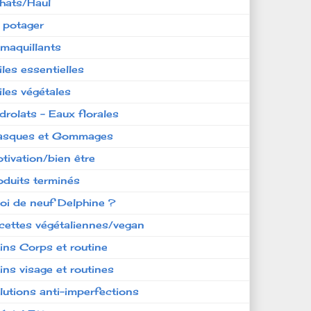
hats/Haul
 potager
maquillants
iles essentielles
iles végétales
drolats - Eaux florales
sques et Gommages
tivation/bien être
oduits terminés
oi de neuf Delphine ?
cettes végétaliennes/vegan
ins Corps et routine
ins visage et routines
lutions anti-imperfections