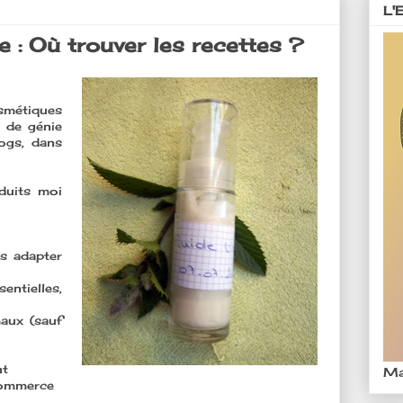
L'
: Où trouver les recettes ?
osmétiques
 de génie
logs, dans
duits moi
es adapter
entielles,
maux (sauf
nt
Ma
commerce