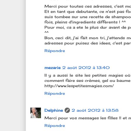
Merci pour toutes ces adresses, c'est mon
Et en tant que debutante, ce n'est pas fo
suis tombee sur une recette de shampooi
fois, pleins d'ingredients differents ! ^^
Pour moi, ca a ete le plus dur avant de 
^^
Bon, ceci dit, j'ai fait mon tri, j'attends
adresses pour puisez des idees, c'est parf
Répondre
mezarie
2 août 2012 à 13:40
Il y a aussi le site les petites magies
comment faire ses crèmes, gel ou baume un
http://www.lespetitesmagies.com/
Répondre
Delphine
2 août 2012 à 13:58
Merci pour vos messages les filles !! et 
Répondre