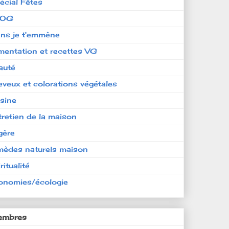
écial Fêtes
LOG
ens je t'emmène
imentation et recettes VG
auté
eveux et colorations végétales
isine
tretien de la maison
gère
mèdes naturels maison
ritualité
onomies/écologie
mbres