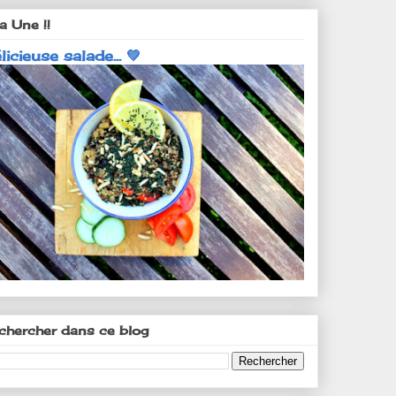
a Une !!
licieuse salade... 💚
chercher dans ce blog