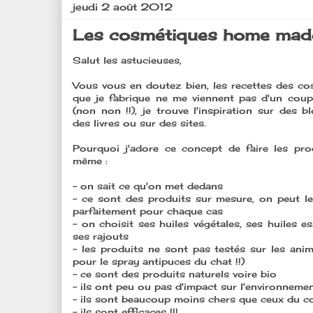
jeudi 2 août 2012
Les cosmétiques home made 
Salut les astucieuses,
Vous vous en doutez bien, les recettes des c
que je fabrique ne me viennent pas d'un coup
(non non !!), je trouve l'inspiration sur des b
des livres ou sur des sites.
Pourquoi j'adore ce concept de faire les pro
même :
- on sait ce qu'on met dedans
- ce sont des produits sur mesure, on peut l
parfaitement pour chaque cas
- on choisit ses huiles végétales, ses huiles ess
ses rajouts
- les produits ne sont pas testés sur les ani
pour le spray antipuces du chat !!)
- ce sont des produits naturels voire bio
- ils ont peu ou pas d'impact sur l'environneme
- ils sont beaucoup moins chers que ceux du 
- ils sont efficaces !!!