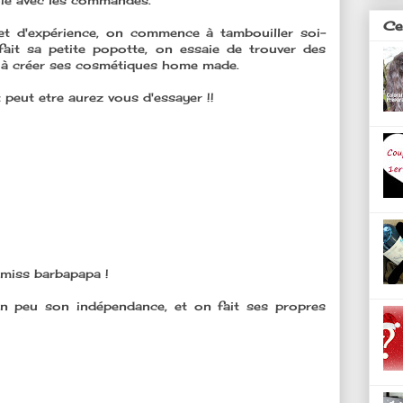
nvoie avec les commandes.
Ces
et d'expérience, on commence à tambouiller soi-
fait sa petite popotte, on essaie de trouver des
te à créer ses cosmétiques home made.
t peut etre aurez vous d'essayer !!
 miss barbapapa !
n peu son indépendance, et on fait ses propres