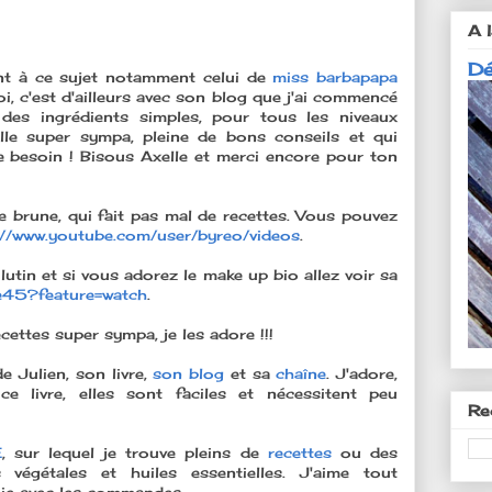
A l
Dé
sent à ce sujet notamment celui de
miss barbapapa
i, c'est d'ailleurs avec son blog que j'ai commencé
 des ingrédients simples, pour tous les niveaux
lle super sympa, pleine de bons conseils et qui
e besoin ! Bisous Axelle et merci encore pour ton
lie brune, qui fait pas mal de recettes. Vous pouvez
://www.youtube.com/user/byreo/videos
.
u lutin et si vous adorez le make up bio allez voir sa
te45?feature=watch
.
ecettes super sympa, je les adore !!!
e Julien, son livre,
son blog
et sa
chaîne
. J'adore,
 livre, elles sont faciles et nécessitent peu
Re
E
, sur lequel je trouve pleins de
recettes
ou des
s végétales et huiles essentielles. J'aime tout