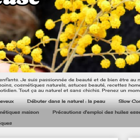
nfants. Je suis passionnée de beauté et de bien être au na
oins, cosmétiques naturels, astuces beauté, recettes home m
tidien. Tout ça au naturel et sans chichis. Prenez un mom
heveux
Débuter dans le naturel : la peau
Slow Co
smétiques maison
Précautions d'emploi des huiles esse
iques