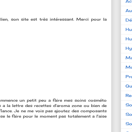
Ac
Au
ien, son site est très intéressant. Merci pour la
Dé
Hu
Hu
Hy
Ma
Mo
Pr
Qu
Re
ommence un petit peu a faire mes soins cosméto
So
a la lettre des recettes d'aroma zone ou bien de
onfiance. Je ne me vois pas ajoutez des composants
So
se le faire pour le moment pas totalement a l'aise
So