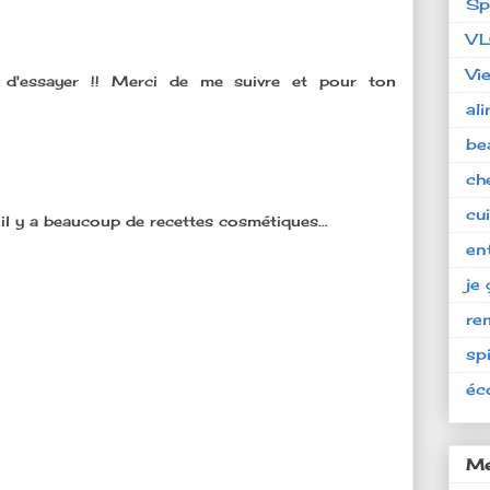
Sp
V
Vi
n d'essayer !! Merci de me suivre et pour ton
al
be
ch
cu
il y a beaucoup de recettes cosmétiques...
en
je 
re
spi
éc
Me