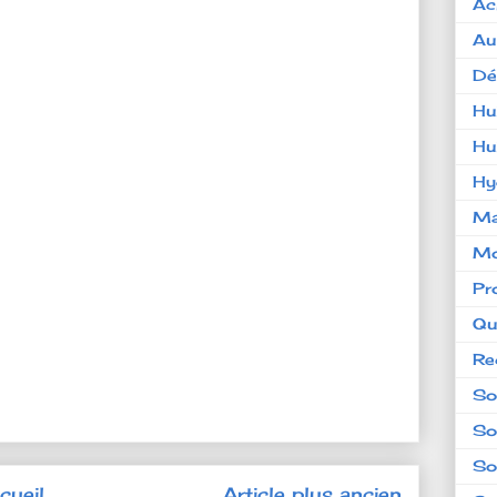
Ac
Au
Dé
Hu
Hu
Hy
Ma
Mo
Pr
Qu
Re
So
So
So
cueil
Article plus ancien