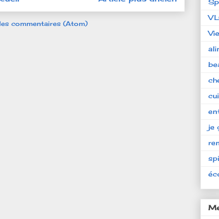
Sp
V
 les commentaires (Atom)
Vi
al
be
ch
cu
en
je 
re
spi
éc
Me