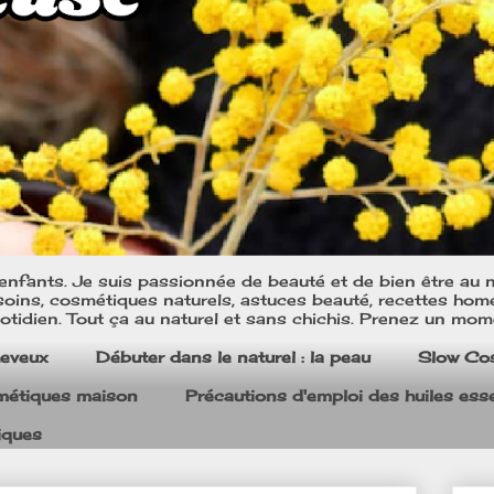
nfants. Je suis passionnée de beauté et de bien être au na
oins, cosmétiques naturels, astuces beauté, recettes home m
tidien. Tout ça au naturel et sans chichis. Prenez un mom
heveux
Débuter dans le naturel : la peau
Slow Co
smétiques maison
Précautions d'emploi des huiles esse
iques