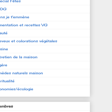
écial Fêtes
LOG
ens je t'emmène
imentation et recettes VG
auté
eveux et colorations végétales
isine
tretien de la maison
gère
mèdes naturels maison
ritualité
onomies/écologie
mbres