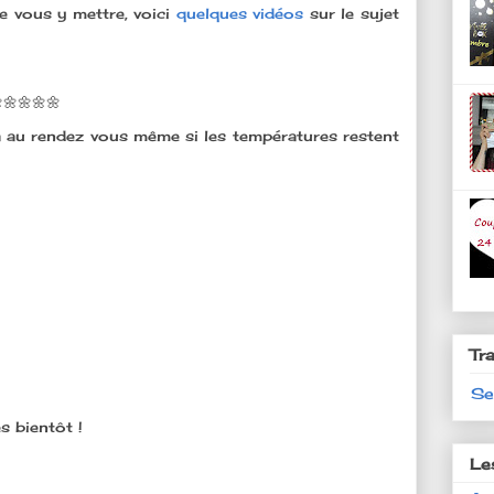
e vous y mettre, voici
quelques vidéos
sur le sujet
🌼🌼🌼🌼
ra au rendez vous même si les températures restent
Tr
Se
s bientôt !
Le