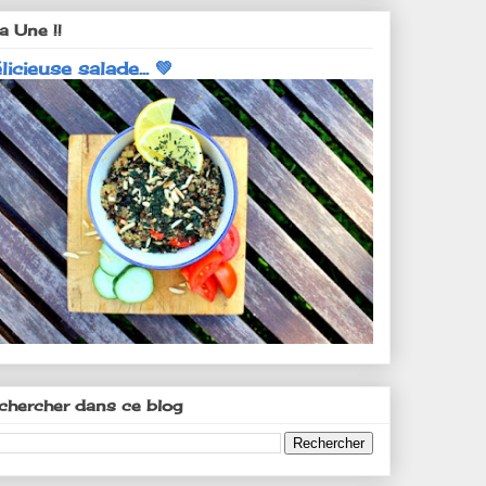
a Une !!
licieuse salade... 💚
chercher dans ce blog