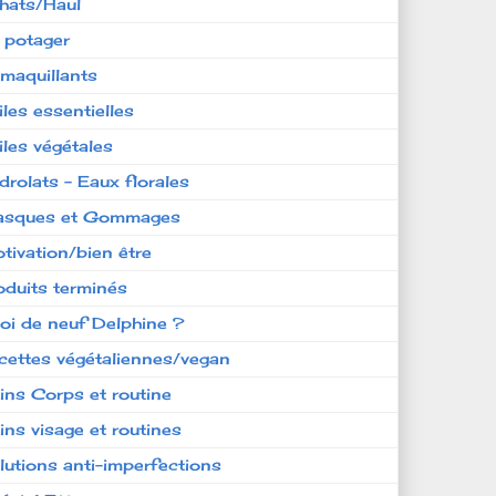
hats/Haul
 potager
maquillants
iles essentielles
iles végétales
drolats - Eaux florales
sques et Gommages
tivation/bien être
oduits terminés
oi de neuf Delphine ?
cettes végétaliennes/vegan
ins Corps et routine
ins visage et routines
lutions anti-imperfections