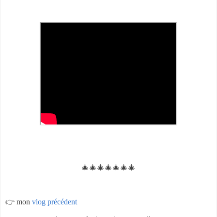
🎄🎄🎄🎄🎄🎄🎄
👉 mon
vlog précédent