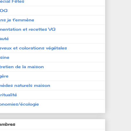
écial Fêtes
LOG
ens je t'emmène
imentation et recettes VG
auté
eveux et colorations végétales
isine
tretien de la maison
gère
mèdes naturels maison
ritualité
onomies/écologie
mbres