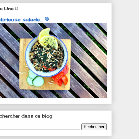
a Une !!
licieuse salade... 💚
chercher dans ce blog