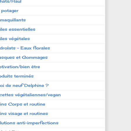
hats/Haul
 potager
maquillants
iles essentielles
iles végétales
drolats - Eaux florales
sques et Gommages
tivation/bien être
oduits terminés
oi de neuf Delphine ?
cettes végétaliennes/vegan
ins Corps et routine
ins visage et routines
lutions anti-imperfections