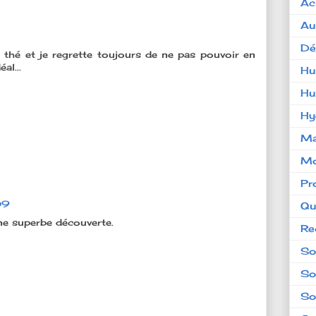
Ac
Au
Dé
 thé et je regrette toujours de ne pas pouvoir en
al...
Hu
Hu
Hy
Ma
Mo
Pr
09
Qu
une superbe découverte.
Re
So
So
So