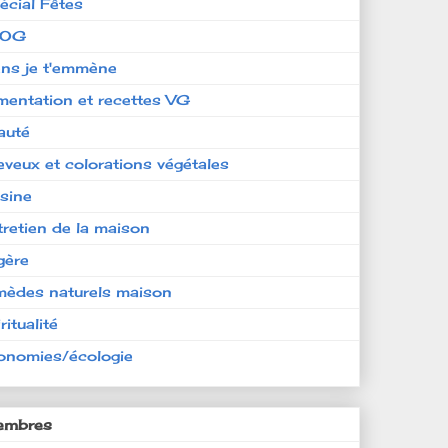
écial Fêtes
LOG
ens je t'emmène
imentation et recettes VG
auté
eveux et colorations végétales
isine
tretien de la maison
gère
mèdes naturels maison
ritualité
onomies/écologie
mbres