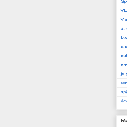
Sp
V
Vi
al
be
ch
cu
en
je 
re
spi
éc
Me