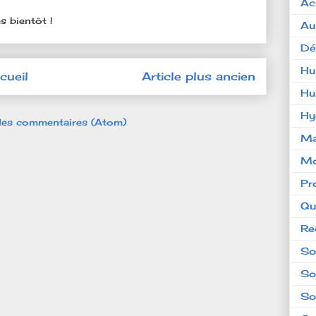
Ac
s bientôt !
Au
Dé
Hu
cueil
Article plus ancien
Hu
Hy
 les commentaires (Atom)
Ma
Mo
Pr
Qu
Re
So
So
So