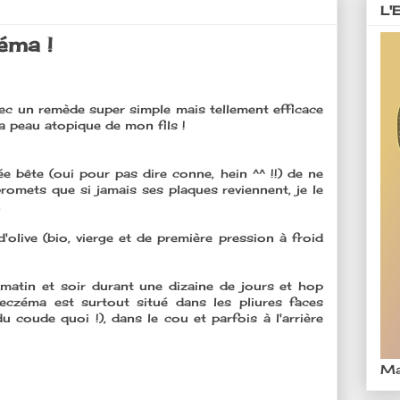
L'
éma !
avec un remède super simple mais tellement efficace
 la peau atopique de mon fils !
 bête (oui pour pas dire conne, hein ^^ !!) de ne
romets que si jamais ses plaques reviennent, je le
.
d'olive (bio, vierge et de première pression à froid
matin et soir durant une dizaine de jours et hop
 eczéma est surtout situé dans les pliures faces
u coude quoi !), dans le cou et parfois à l'arrière
Ma