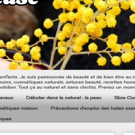
nfants. Je suis passionnée de beauté et de bien être au na
oins, cosmétiques naturels, astuces beauté, recettes home m
tidien. Tout ça au naturel et sans chichis. Prenez un mom
heveux
Débuter dans le naturel : la peau
Slow Co
smétiques maison
Précautions d'emploi des huiles esse
iques