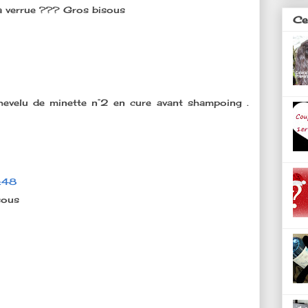
 ta verrue ??? Gros bisous
Ces
 chevelu de minette n°2 en cure avant shampoing .
:48
sous