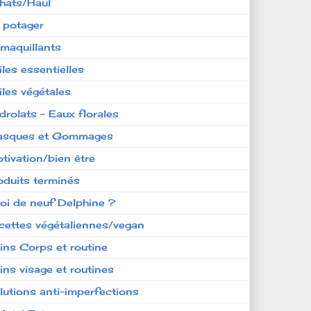
hats/Haul
 potager
maquillants
iles essentielles
iles végétales
drolats - Eaux florales
sques et Gommages
tivation/bien être
oduits terminés
oi de neuf Delphine ?
cettes végétaliennes/vegan
ins Corps et routine
ins visage et routines
lutions anti-imperfections