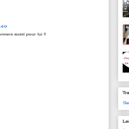
:49
onnera aussi pour lui !!
Tr
Se
Le