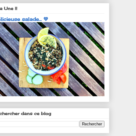
a Une !!
licieuse salade... 💚
chercher dans ce blog