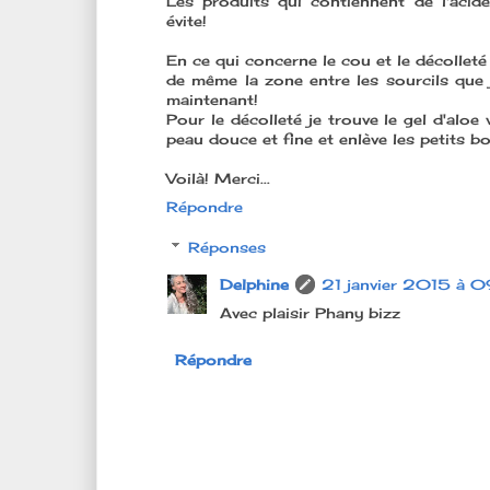
Les produits qui contiennent de l'acid
évite!
En ce qui concerne le cou et le décolleté 
de même la zone entre les sourcils que j
maintenant!
Pour le décolleté je trouve le gel d'aloe
peau douce et fine et enlève les petits b
Voilà! Merci...
Répondre
Réponses
Delphine
21 janvier 2015 à 
Avec plaisir Phany bizz
Répondre