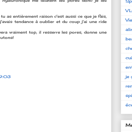
e hyaluronique me dilatent les pores donc je les
Sp
V
tu as entièrement raison c'est aussi ce que je fais,
Vi
'avais tendance à oublier et du coup j'ai une ride
al
 vera vraiment top, il resserre les pores, donne une
outons!
be
ch
cu
en
je 
09:03
re
spi
éc
Me