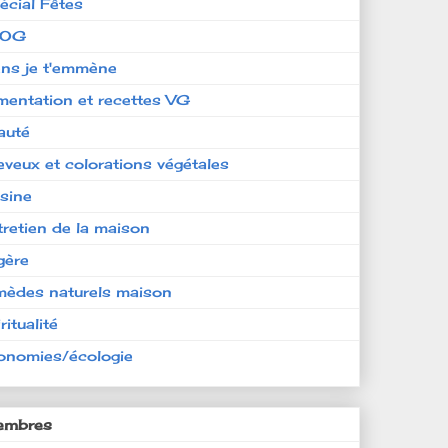
écial Fêtes
LOG
ens je t'emmène
imentation et recettes VG
auté
eveux et colorations végétales
isine
tretien de la maison
gère
mèdes naturels maison
ritualité
onomies/écologie
mbres