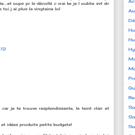
Ac
..et oups pr le décollé c vrai ke je l oublie svt dc
oi j ai plus la vingtaine lol
Au
Dé
Hu
Hu
:12
Hy
Ma
Mo
Pr
Qu
Re
So
car je te trouve resplendissante, le teint clair et
So
et idées produits petits budgets!
So