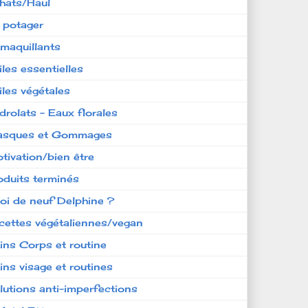
hats/Haul
 potager
maquillants
iles essentielles
iles végétales
drolats - Eaux florales
sques et Gommages
tivation/bien être
oduits terminés
oi de neuf Delphine ?
cettes végétaliennes/vegan
ins Corps et routine
ins visage et routines
lutions anti-imperfections