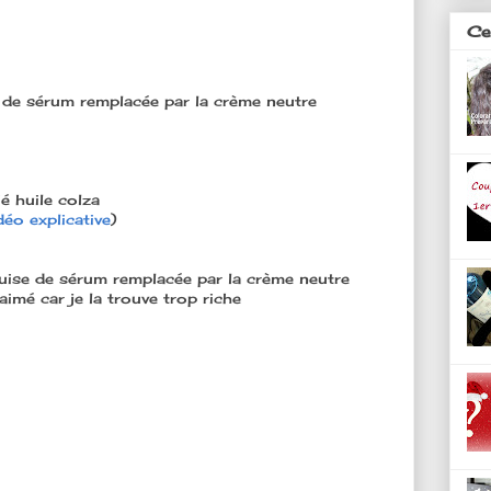
Ces
 de sérum remplacée par la crème neutre
ié huile colza
déo explicative
)
uise de sérum remplacée par la crème neutre
imé car je la trouve trop riche