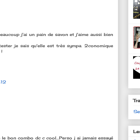
beaucoup j'ai un pain de savon et j'aime aussi bien
tester je sais qu'elle est très sympa. 2conomique
 !
:12
Tr
Se
Le
é le bon combo dc c cool...Perso j ai jamais essayé