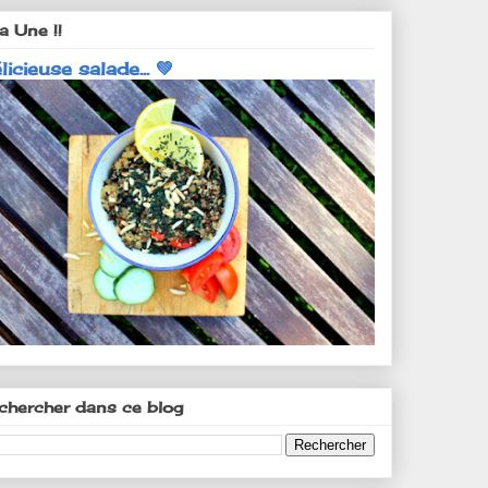
a Une !!
licieuse salade... 💚
chercher dans ce blog