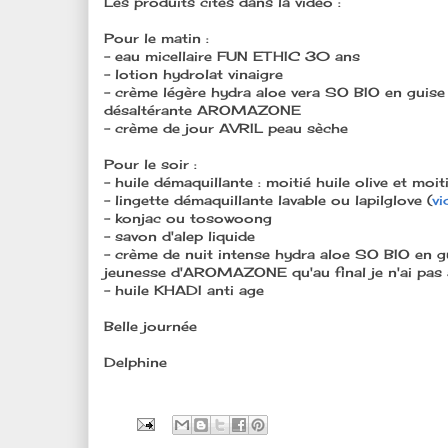
Les produits cités dans la vidéo :
Pour le matin :
- eau micellaire FUN ETHIC 30 ans
- lotion hydrolat vinaigre
- crème légère hydra aloe vera SO BIO en guise
désaltérante AROMAZONE
- crème de jour AVRIL peau sèche
Pour le soir :
- huile démaquillante : moitié huile olive et moit
- lingette démaquillante lavable ou lapilglove (
vi
- konjac ou tosowoong
- savon d'alep liquide
- crème de nuit intense hydra aloe SO BIO en g
jeunesse d'AROMAZONE qu'au final je n'ai pas a
- huile KHADI anti age
Belle journée
Delphine