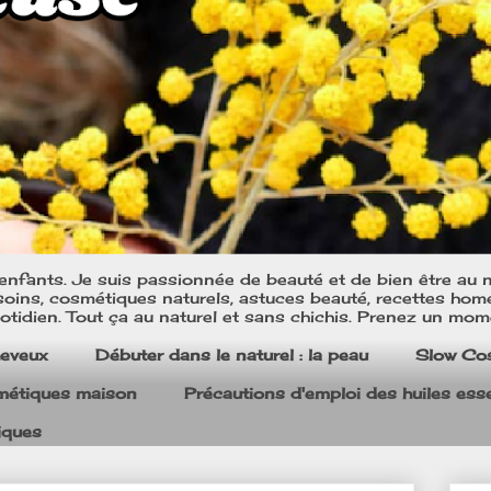
nfants. Je suis passionnée de beauté et de bien être au na
oins, cosmétiques naturels, astuces beauté, recettes home m
tidien. Tout ça au naturel et sans chichis. Prenez un mom
heveux
Débuter dans le naturel : la peau
Slow Co
smétiques maison
Précautions d'emploi des huiles esse
iques