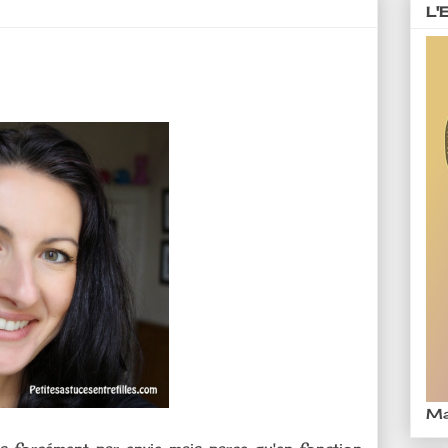
L'
Ma