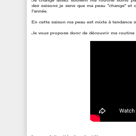
Je change assez souvent ma routine soins pa
des saisons je sens que ma peau "change" et q
l'année.
En cette saison ma peau est mixte à tendance sè
Je vous propose donc de découvrir ma routine