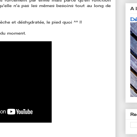
s forcément par envie mais parce qu'en fonction
u'elle n'a pas les mêmes besoins tout au long de
A l
Dé
che et déshydratée, le pied quoi ^^ !!
 du moment.
Re