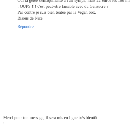
Oui la gelée démaquillante a l'air sympa, mais 22 euros les 100 ml
: OUPS !!! c'est peut-être faisable avec du Gélisucre ?
Par contre je suis bien tentée par la Vegan box.
Bisous de Nice
Répondre
Merci pour ton message, il sera mis en ligne très bientôt
!