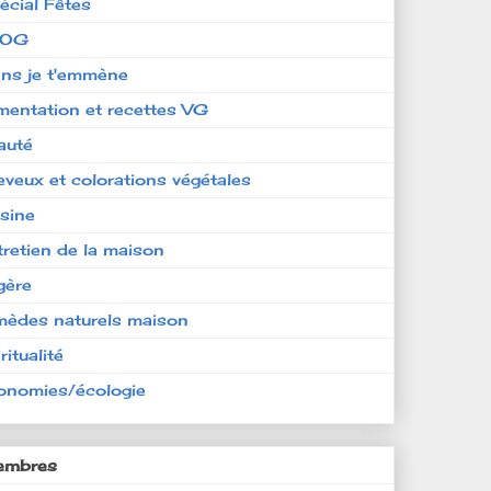
écial Fêtes
LOG
ens je t'emmène
imentation et recettes VG
auté
eveux et colorations végétales
isine
tretien de la maison
gère
mèdes naturels maison
ritualité
onomies/écologie
mbres