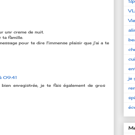
Sp
V
Vi
al
ur unr creme de nuit.
 ta famille.
be
message pour te dire l'immense plaisir que j'ai a te
ch
cu
en
à 09:41
je 
 bien enregistrée, je te fais également de gros
re
spi
éc
Me