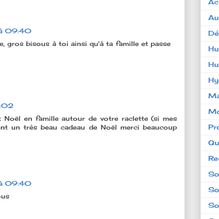
Ac
Au
 à 09:40
Dé
gros bisous à toi ainsi qu'à ta famille et passe
Hu
Hu
Hy
Ma
8:02
Mo
 Noël en famille autour de votre raclette (si mes
Pr
ment un très beau cadeau de Noël merci beaucoup
Qu
Re
So
 à 09:40
So
ous
So