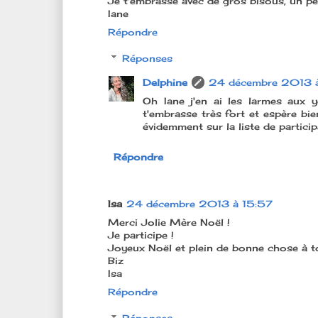
Je t'embrasse avec de gros bisous, un pe
Iane
Répondre
Réponses
Delphine
24 décembre 2013 à
Oh Iane j'en ai les larmes aux ye
t'embrasse très fort et espère bie
évidemment sur la liste de partici
Répondre
Isa
24 décembre 2013 à 15:57
Merci Jolie Mère Noël !
Je participe !
Joyeux Noël et plein de bonne chose à toi
Biz
Isa
Répondre