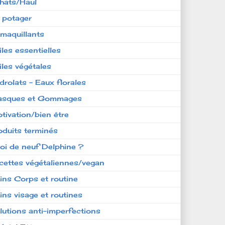
hats/Haul
 potager
maquillants
iles essentielles
iles végétales
drolats - Eaux florales
sques et Gommages
tivation/bien être
oduits terminés
oi de neuf Delphine ?
cettes végétaliennes/vegan
ins Corps et routine
ins visage et routines
lutions anti-imperfections