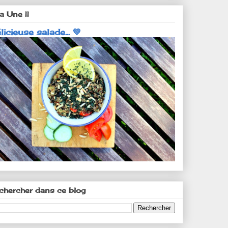
a Une !!
licieuse salade... 💚
chercher dans ce blog