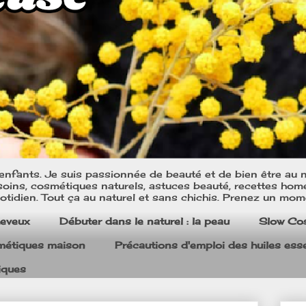
nfants. Je suis passionnée de beauté et de bien être au na
oins, cosmétiques naturels, astuces beauté, recettes home m
tidien. Tout ça au naturel et sans chichis. Prenez un mom
heveux
Débuter dans le naturel : la peau
Slow Co
smétiques maison
Précautions d'emploi des huiles esse
iques