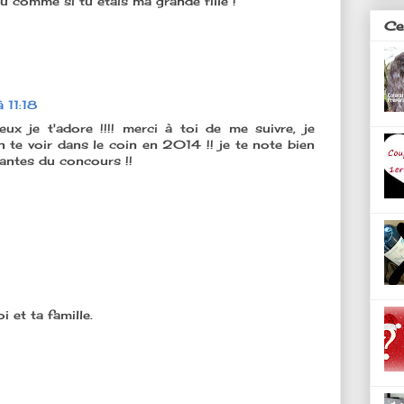
u comme si tu étais ma grande fille !
Ces
 11:18
ux je t'adore !!!! merci à toi de me suivre, je
n te voir dans le coin en 2014 !! je te note bien
pantes du concours !!
 et ta famille.