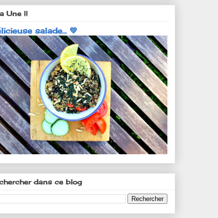
a Une !!
licieuse salade... 💚
chercher dans ce blog