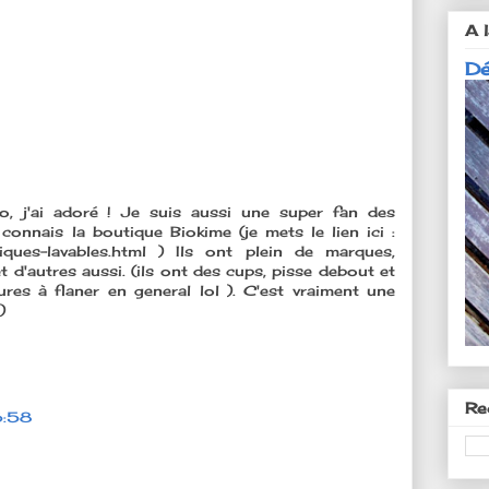
A l
Dé
, j'ai adoré ! Je suis aussi une super fan des
 connais la boutique Biokime (je mets le lien ici :
niques-lavables.html ) Ils ont plein de marques,
et d'autres aussi. (ils ont des cups, pisse debout et
ures à flaner en general lol ). C'est vraiment une
)
Re
6:58