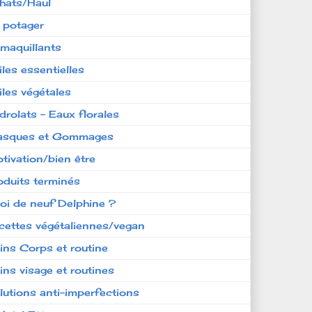
hats/Haul
 potager
maquillants
iles essentielles
iles végétales
drolats - Eaux florales
sques et Gommages
tivation/bien être
oduits terminés
oi de neuf Delphine ?
cettes végétaliennes/vegan
ins Corps et routine
ins visage et routines
lutions anti-imperfections