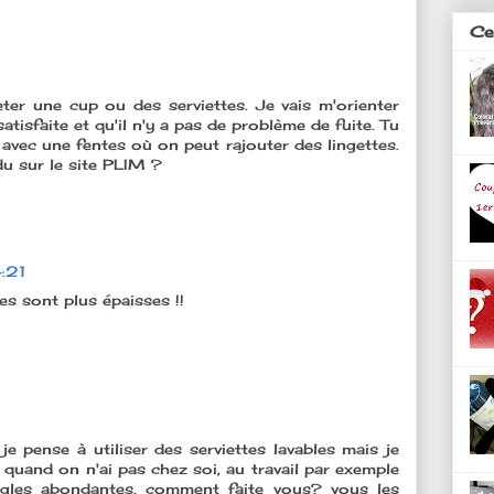
Ces
er une cup ou des serviettes. Je vais m'orienter
atisfaite et qu'il n'y a pas de problème de fuite. Tu
 avec une fentes où on peut rajouter des lingettes.
du sur le site PLIM ?
:21
les sont plus épaisses !!
je pense à utiliser des serviettes lavables mais je
quand on n'ai pas chez soi, au travail par exemple
règles abondantes, comment faite vous? vous les