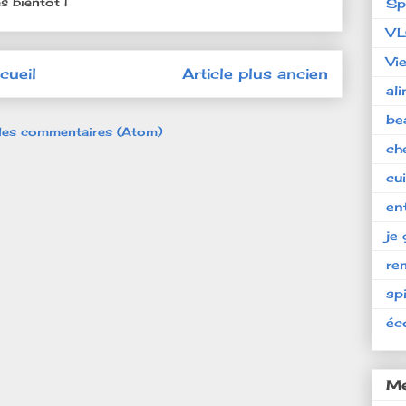
s bientôt !
Sp
V
Vi
cueil
Article plus ancien
al
be
 les commentaires (Atom)
ch
cu
en
je 
re
spi
éc
Me