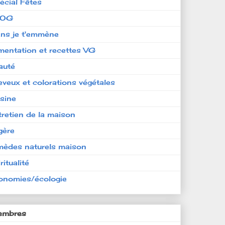
écial Fêtes
LOG
ens je t'emmène
imentation et recettes VG
auté
eveux et colorations végétales
isine
tretien de la maison
gère
mèdes naturels maison
ritualité
onomies/écologie
mbres