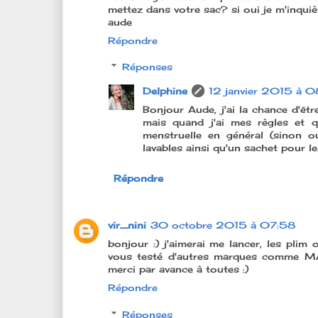
mettez dans votre sac? si oui je m'inquiè
aude
Répondre
Réponses
Delphine
12 janvier 2015 à 0
Bonjour Aude, j'ai la chance d'êtr
mais quand j'ai mes règles et q
menstruelle en général (sinon ou
lavables ainsi qu'un sachet pour l
Répondre
vir_nini
30 octobre 2015 à 07:58
bonjour :) j'aimerai me lancer, les plim 
vous testé d'autres marques comme MAM,
merci par avance à toutes :)
Répondre
Réponses