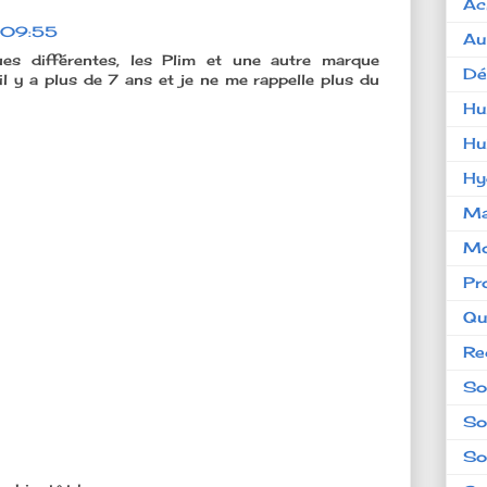
Ac
 09:55
Au
es différentes, les Plim et une autre marque
Dé
il y a plus de 7 ans et je ne me rappelle plus du
Hu
Hu
Hy
Ma
Mo
Pr
Qu
Re
So
So
So