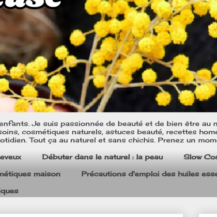
nfants. Je suis passionnée de beauté et de bien être au na
oins, cosmétiques naturels, astuces beauté, recettes home m
tidien. Tout ça au naturel et sans chichis. Prenez un mom
heveux
Débuter dans le naturel : la peau
Slow Co
smétiques maison
Précautions d'emploi des huiles esse
iques