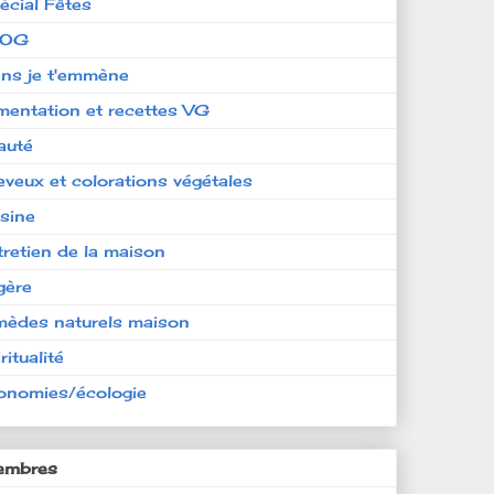
écial Fêtes
LOG
ens je t'emmène
imentation et recettes VG
auté
eveux et colorations végétales
isine
tretien de la maison
gère
mèdes naturels maison
ritualité
onomies/écologie
mbres