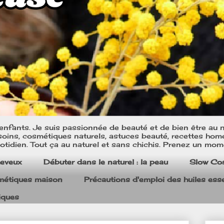
nfants. Je suis passionnée de beauté et de bien être au na
oins, cosmétiques naturels, astuces beauté, recettes home m
tidien. Tout ça au naturel et sans chichis. Prenez un mom
heveux
Débuter dans le naturel : la peau
Slow Co
smétiques maison
Précautions d'emploi des huiles esse
iques