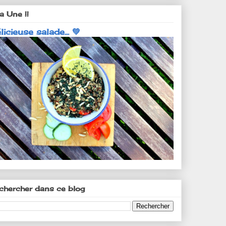
a Une !!
licieuse salade... 💚
chercher dans ce blog