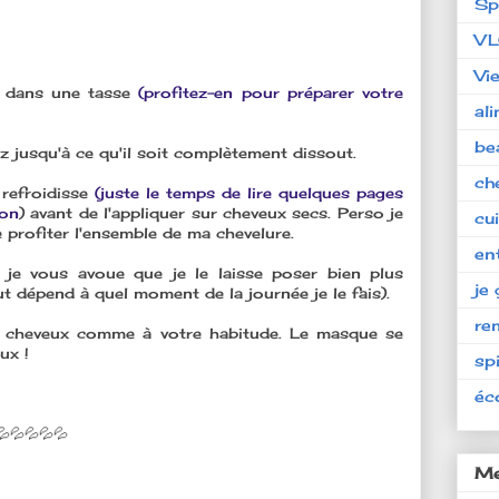
Sp
V
Vi
e dans une tasse
(profitez-en pour préparer votre
al
be
 jusqu'à ce qu'il soit complètement dissout.
ch
 refroidisse
(juste le temps de lire quelques pages
ion
) avant de l'appliquer sur cheveux secs. Perso je
cu
re profiter l'ensemble de ma chevelure.
en
je vous avoue que je le laisse poser bien plus
je 
ut dépend à quel moment de la journée je le fais).
re
os cheveux comme à votre habitude. Le masque se
ux !
spi
éc
💦💦💦💦💦
Me