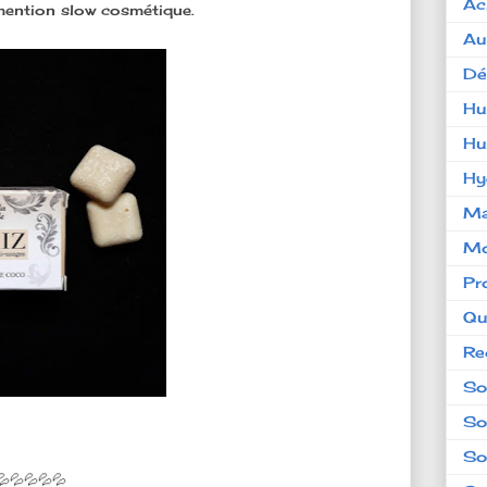
Ac
la mention slow cosmétique.
Au
Dé
Hu
Hu
Hy
Ma
Mo
Pr
Qu
Re
So
So
So
💦💦💦💦💦