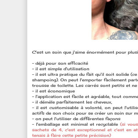
C'est un soin que j'aime énormément pour plusi
- déjà pour son efficacité
- il est simple d'utilisation
- il est ultra pratique du fait qu'il soit solide 
shampoing). On peut l'emporter facilement parto
trousse de toilette. Les carrés sont petits et n
- il est économique
- l'application est facile et agréable, tout comm
- il démèle parfaitement les cheveux,
- il est customisable à volonté, on peut l'utili
actifs de son choix pour se créer un soin sur 
- on peut l'utiliser de différentes façons
- l'emballage est minimal et recyclable
(si vou
sachets de 4, c'est exceptionnel et c'est en a
tenais à faire cette petite précision)