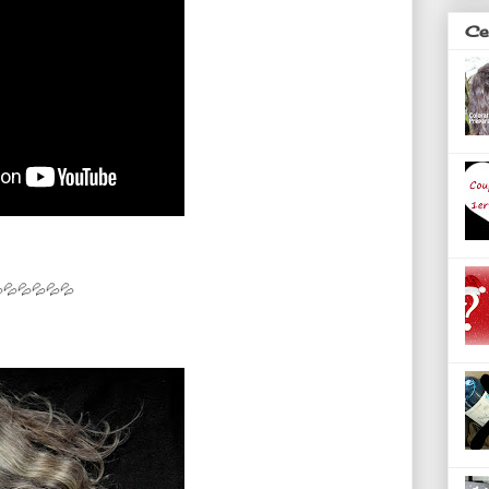
Ces
💦💦💦💦💦