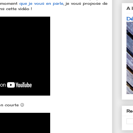
it moment
que je vous en parle
, je vous propose de
A l
s cette vidéo !
Dé
on courte 😉
Re