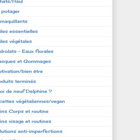
hats/Haul
 potager
maquillants
iles essentielles
iles végétales
drolats - Eaux florales
sques et Gommages
tivation/bien être
oduits terminés
oi de neuf Delphine ?
cettes végétaliennes/vegan
ins Corps et routine
ins visage et routines
lutions anti-imperfections