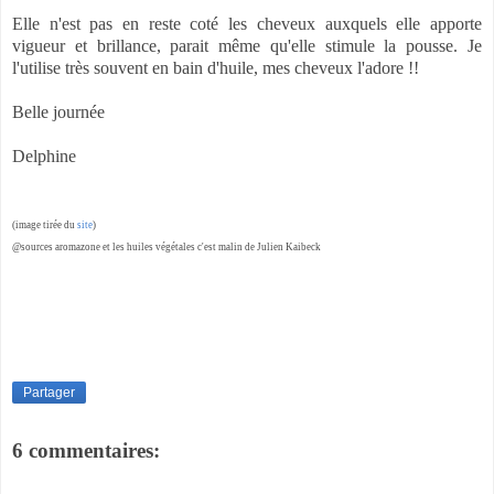
Elle n'est pas en reste coté les cheveux auxquels elle apporte
vigueur et brillance, parait même qu'elle stimule la pousse. Je
l'utilise très souvent en bain d'huile, mes cheveux l'adore !!
Belle journée
Delphine
(image tirée du
site
)
@sources aromazone et les huiles végétales c'est malin de Julien Kaibeck
Partager
6 commentaires: