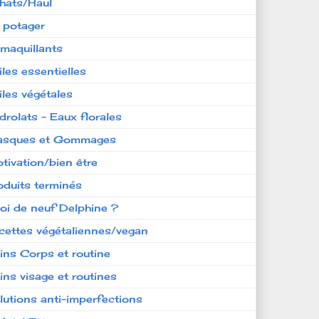
hats/Haul
 potager
maquillants
iles essentielles
iles végétales
drolats - Eaux florales
sques et Gommages
tivation/bien être
oduits terminés
oi de neuf Delphine ?
cettes végétaliennes/vegan
ins Corps et routine
ins visage et routines
lutions anti-imperfections