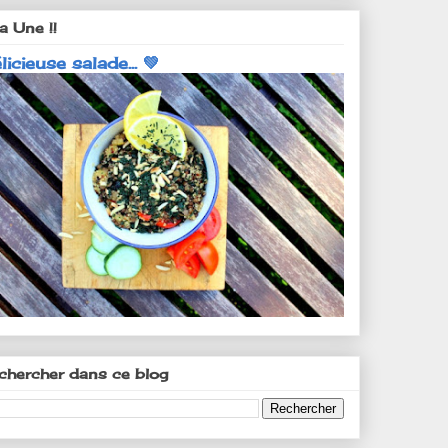
a Une !!
licieuse salade... 💚
chercher dans ce blog