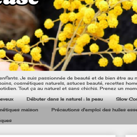
nfants. Je suis passionnée de beauté et de bien être au na
oins, cosmétiques naturels, astuces beauté, recettes home m
tidien. Tout ça au naturel et sans chichis. Prenez un mom
heveux
Débuter dans le naturel : la peau
Slow Co
smétiques maison
Précautions d'emploi des huiles esse
iques