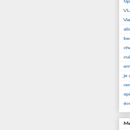
Sp
V
Vi
al
be
ch
cu
en
je 
re
spi
éc
Me