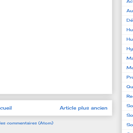
Ac
Au
Dé
Hu
Hu
Hy
Ma
Mo
Pr
Qu
Re
So
cueil
Article plus ancien
So
 les commentaires (Atom)
So