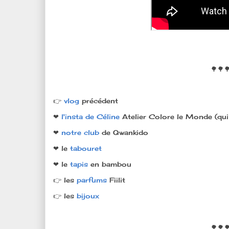
🌳🌳
👉
vlog
précédent
❤
l'insta de Céline
Atelier Colore le Monde (qui 
❤
notre club
de Qwankido
❤ le
tabouret
❤ le
tapis
en bambou
👉 les
parfums
Fiilit
👉 les
bijoux
🌳🌳