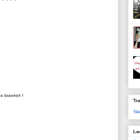
s bientôt !
Tr
Se
Le