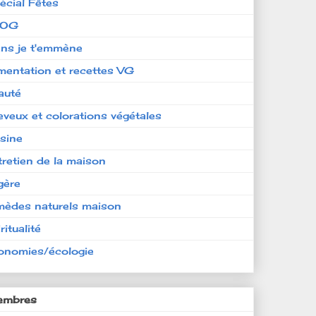
écial Fêtes
LOG
ens je t'emmène
imentation et recettes VG
auté
eveux et colorations végétales
isine
tretien de la maison
gère
mèdes naturels maison
ritualité
onomies/écologie
mbres