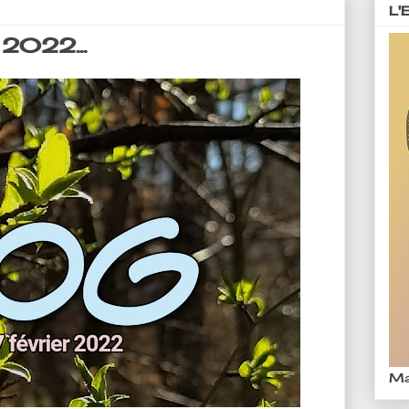
L'
 2022...
Ma